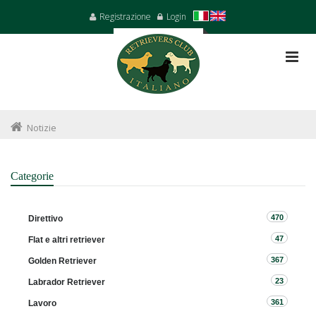
Registrazione
Login
Notizie
Categorie
470
Direttivo
47
Flat e altri retriever
367
Golden Retriever
23
Labrador Retriever
361
Lavoro