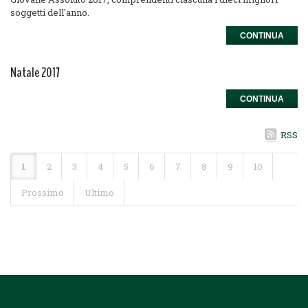
soggetti dell'anno.
CONTINUA
Natale 2017
CONTINUA
RSS
1
2
3
4
5
6
7
8
9
10
Prossimo
Ultimo