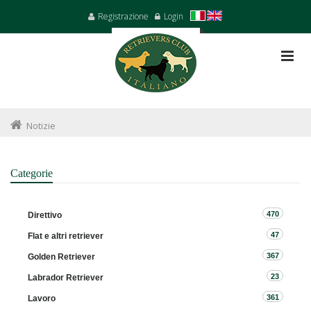
Registrazione
Login
Notizie
Categorie
470
Direttivo
47
Flat e altri retriever
367
Golden Retriever
23
Labrador Retriever
361
Lavoro