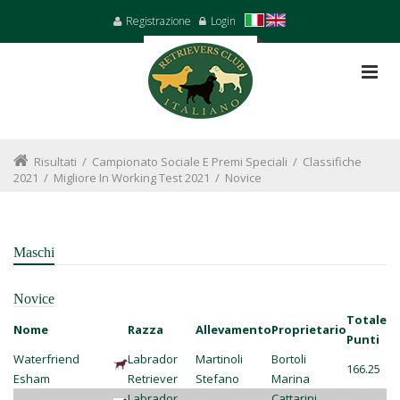
Registrazione
Login
Risultati
/
Campionato Sociale E Premi Speciali
/
Classifiche
2021
/
Migliore In Working Test 2021
/
Novice
Maschi
Novice
Totale
Nome
Razza
Allevamento
Proprietario
Punti
Waterfriend
Labrador
Martinoli
Bortoli
166.25
Esham
Retriever
Stefano
Marina
Labrador
Cattarini