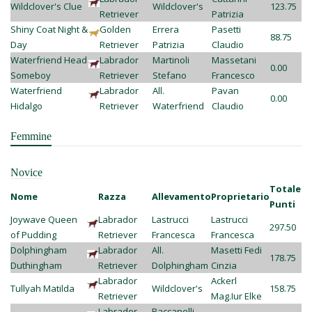
Wildclover's Clue
Wildclover's
123.75
Retriever
Patrizia
Shiny Coat Night &
Golden
Errera
Pasetti
88.75
Day
Retriever
Patrizia
Claudio
Waterfriend Head
Labrador
Martinoli
Massetani
0.00
Someboy
Retriever
Stefano
Francesco
Waterfriend
Labrador
All.
Pavan
0.00
Hidalgo
Retriever
Waterfriend
Claudio
Femmine
Novice
Totale
Nome
Razza
Allevamento
Proprietario
Punti
Joywave Queen
Labrador
Lastrucci
Lastrucci
297.50
of Pudding
Retriever
Francesca
Francesca
Dolphingham
Labrador
All.
Masetti Fedi
178.75
Duthingham
Retriever
Dolphingham
Cinzia
Labrador
Ackerl
Tullyah Matilda
Wildclover's
158.75
Retriever
Mag.Iur Elke
Labrador
Raccanelli