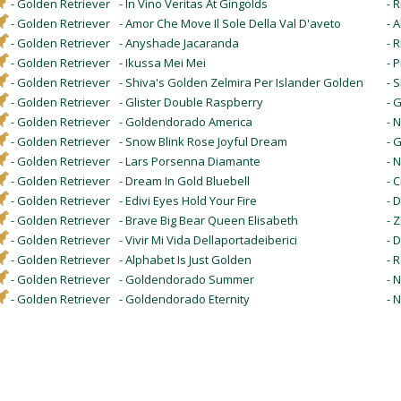
- Golden Retriever
- In Vino Veritas At Gingolds
- R
- Golden Retriever
- Amor Che Move Il Sole Della Val D'aveto
- A
- Golden Retriever
- Anyshade Jacaranda
- 
- Golden Retriever
- Ikussa Mei Mei
- 
- Golden Retriever
- Shiva's Golden Zelmira Per Islander Golden
- 
- Golden Retriever
- Glister Double Raspberry
- 
- Golden Retriever
- Goldendorado America
- 
- Golden Retriever
- Snow Blink Rose Joyful Dream
- 
- Golden Retriever
- Lars Porsenna Diamante
- 
- Golden Retriever
- Dream In Gold Bluebell
- 
- Golden Retriever
- Edivi Eyes Hold Your Fire
- 
- Golden Retriever
- Brave Big Bear Queen Elisabeth
- 
- Golden Retriever
- Vivir Mi Vida Dellaportadeiberici
- 
- Golden Retriever
- Alphabet Is Just Golden
- 
- Golden Retriever
- Goldendorado Summer
- 
- Golden Retriever
- Goldendorado Eternity
- 