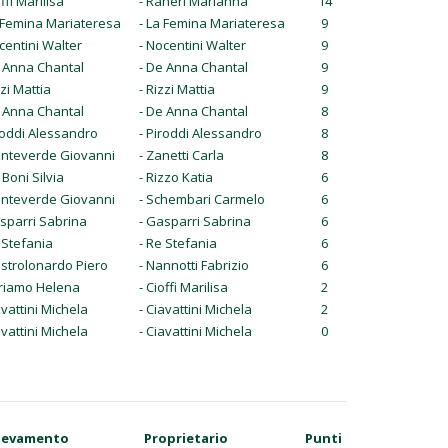
offi Marilisa
- Raneri Marianna
14
a Femina Mariateresa
- La Femina Mariateresa
9
centini Walter
- Nocentini Walter
9
e Anna Chantal
- De Anna Chantal
9
zzi Mattia
- Rizzi Mattia
9
e Anna Chantal
- De Anna Chantal
8
roddi Alessandro
- Piroddi Alessandro
8
onteverde Giovanni
- Zanetti Carla
8
 Boni Silvia
- Rizzo Katia
6
onteverde Giovanni
- Schembari Carmelo
6
sparri Sabrina
- Gasparri Sabrina
6
 Stefania
- Re Stefania
6
strolonardo Piero
- Nannotti Fabrizio
6
ariamo Helena
- Cioffi Marilisa
2
avattini Michela
- Ciavattini Michela
2
avattini Michela
- Ciavattini Michela
0
levamento
Proprietario
Punti