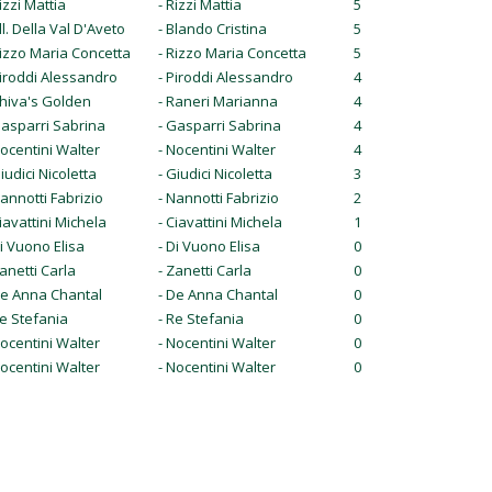
izzi Mattia
- Rizzi Mattia
5
ll. Della Val D'Aveto
- Blando Cristina
5
Rizzo Maria Concetta
- Rizzo Maria Concetta
5
Piroddi Alessandro
- Piroddi Alessandro
4
Shiva's Golden
- Raneri Marianna
4
Gasparri Sabrina
- Gasparri Sabrina
4
Nocentini Walter
- Nocentini Walter
4
Giudici Nicoletta
- Giudici Nicoletta
3
Nannotti Fabrizio
- Nannotti Fabrizio
2
Ciavattini Michela
- Ciavattini Michela
1
Di Vuono Elisa
- Di Vuono Elisa
0
Zanetti Carla
- Zanetti Carla
0
De Anna Chantal
- De Anna Chantal
0
Re Stefania
- Re Stefania
0
Nocentini Walter
- Nocentini Walter
0
Nocentini Walter
- Nocentini Walter
0