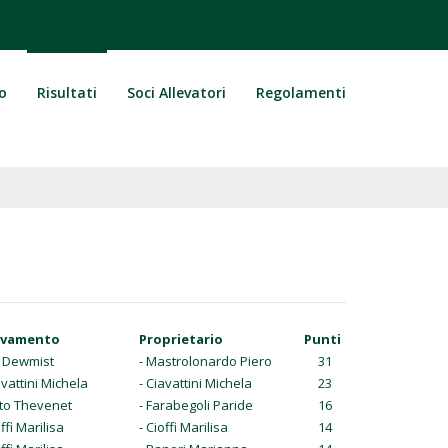
o
Risultati
Soci Allevatori
Regolamenti
evamento
Proprietario
Punti
l. Dewmist
- Mastrolonardo Piero
31
avattini Michela
- Ciavattini Michela
23
l.to Thevenet
- Farabegoli Paride
16
offi Marilisa
- Cioffi Marilisa
14