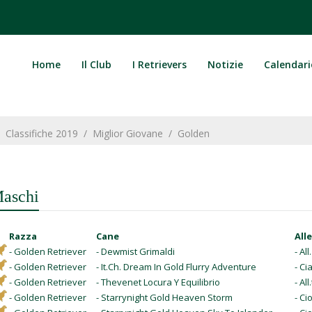
Home
Il Club
I Retrievers
Notizie
Calendari
/
Classifiche 2019
/
Miglior Giovane
/
Golden
aschi
Razza
Cane
All
- Golden Retriever
- Dewmist Grimaldi
- Al
- Golden Retriever
- It.Ch. Dream In Gold Flurry Adventure
- Ci
- Golden Retriever
- Thevenet Locura Y Equilibrio
- Al
- Golden Retriever
- Starrynight Gold Heaven Storm
- Ci