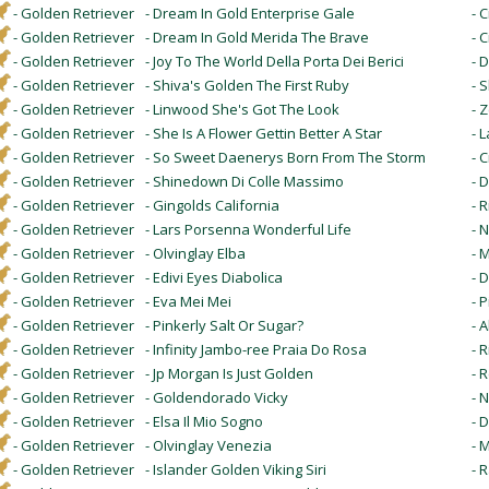
- Golden Retriever
- Dream In Gold Enterprise Gale
- 
- Golden Retriever
- Dream In Gold Merida The Brave
- 
- Golden Retriever
- Joy To The World Della Porta Dei Berici
- 
- Golden Retriever
- Shiva's Golden The First Ruby
- 
- Golden Retriever
- Linwood She's Got The Look
- 
- Golden Retriever
- She Is A Flower Gettin Better A Star
- 
- Golden Retriever
- So Sweet Daenerys Born From The Storm
- 
- Golden Retriever
- Shinedown Di Colle Massimo
- 
- Golden Retriever
- Gingolds California
- R
- Golden Retriever
- Lars Porsenna Wonderful Life
- 
- Golden Retriever
- Olvinglay Elba
- 
- Golden Retriever
- Edivi Eyes Diabolica
- 
- Golden Retriever
- Eva Mei Mei
- 
- Golden Retriever
- Pinkerly Salt Or Sugar?
- A
- Golden Retriever
- Infinity Jambo-ree Praia Do Rosa
- 
- Golden Retriever
- Jp Morgan Is Just Golden
- 
- Golden Retriever
- Goldendorado Vicky
- 
- Golden Retriever
- Elsa Il Mio Sogno
- 
- Golden Retriever
- Olvinglay Venezia
- 
- Golden Retriever
- Islander Golden Viking Siri
- 