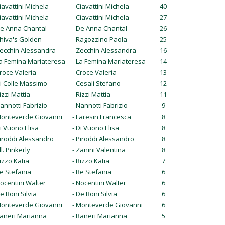
Ciavattini Michela
- Ciavattini Michela
40
Ciavattini Michela
- Ciavattini Michela
27
De Anna Chantal
- De Anna Chantal
26
Shiva's Golden
- Ragozzino Paola
25
Zecchin Alessandra
- Zecchin Alessandra
16
La Femina Mariateresa
- La Femina Mariateresa
14
Croce Valeria
- Croce Valeria
13
Di Colle Massimo
- Cesali Stefano
12
izzi Mattia
- Rizzi Mattia
11
Nannotti Fabrizio
- Nannotti Fabrizio
9
Monteverde Giovanni
- Faresin Francesca
8
Di Vuono Elisa
- Di Vuono Elisa
8
Piroddi Alessandro
- Piroddi Alessandro
8
ll. Pinkerly
- Zanini Valentina
8
Rizzo Katia
- Rizzo Katia
7
Re Stefania
- Re Stefania
6
Nocentini Walter
- Nocentini Walter
6
De Boni Silvia
- De Boni Silvia
6
Monteverde Giovanni
- Monteverde Giovanni
6
Raneri Marianna
- Raneri Marianna
5