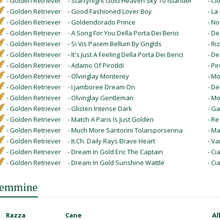
- Golden Retriever
- Starrynight Gold Heaven Sky To Islander
- Ci
- Golden Retriever
- Good Fashioned Lover Boy
- L
- Golden Retriever
- Goldendorado Prince
- No
- Golden Retriever
- A Song For You Della Porta Dei Berici
- D
- Golden Retriever
- Si Vis Pacem Bellum By Gnglds
- Ri
- Golden Retriever
- It's Just A Feeling Della Porta Dei Berici
- D
- Golden Retriever
- Adamo Of Piroddi
- Pi
- Golden Retriever
- Olvinglay Monterey
- M
- Golden Retriever
- I.jamboree Dream On
- De
- Golden Retriever
- Olvinglay Gentleman
- M
- Golden Retriever
- Glisten Intense Dark
- Ga
- Golden Retriever
- Match A Paris Is Just Golden
- Re
- Golden Retriever
- Much More Santorini Tolarsporsenna
- Ma
- Golden Retriever
- It.Ch. Daily Rays Brave Heart
- V
- Golden Retriever
- Dream In Gold Eric The Captain
- Ci
- Golden Retriever
- Dream In Gold Sunshine Wattle
- Ci
emmine
Razza
Cane
Al