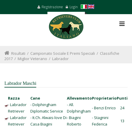
Registrazione
Login
Risultati
/
Campionato Sociale E Premi Speciali
/
Classifiche
2017
/
Miglior Veterano
/
Labrador
Labrador Maschi
Razza
Cane
Allevamento
Proprietario
Punti
- Labrador
- Dolphingham
- All.
- Benzi Enrico
24
Retriever
Diplomatic Service
Dolphingham
- Labrador
- It.Ch. Alwais-love Di
- Biagini
- Stagnini
13
Retriever
Casa Biagini
Roberto
Federica