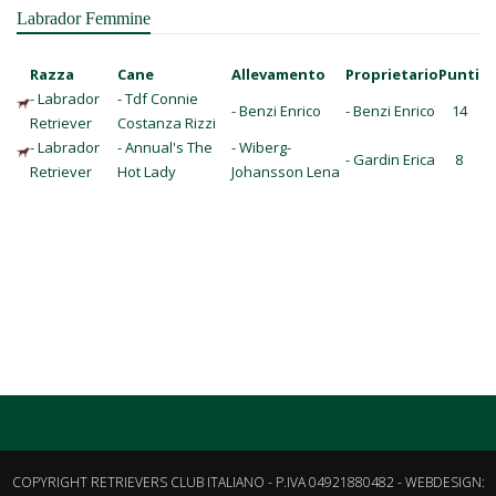
Labrador Femmine
Razza
Cane
Allevamento
Proprietario
Punti
- Labrador
- Tdf Connie
- Benzi Enrico
- Benzi Enrico
14
Retriever
Costanza Rizzi
- Labrador
- Annual's The
- Wiberg-
- Gardin Erica
8
Retriever
Hot Lady
Johansson Lena
COPYRIGHT RETRIEVERS CLUB ITALIANO - P.IVA 04921880482 - WEBDESIGN: