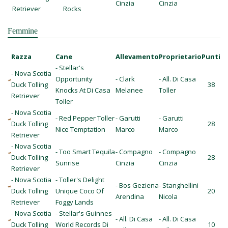
Cinzia
Cinzia
Retriever
Rocks
Femmine
Razza
Cane
Allevamento
Proprietario
Punti
- Stellar's
- Nova Scotia
Opportunity
- Clark
- All. Di Casa
Duck Tolling
38
Knocks At Di Casa
Melanee
Toller
Retriever
Toller
- Nova Scotia
- Red Pepper Toller
- Garutti
- Garutti
Duck Tolling
28
Nice Temptation
Marco
Marco
Retriever
- Nova Scotia
- Too Smart Tequila
- Compagno
- Compagno
Duck Tolling
28
Sunrise
Cinzia
Cinzia
Retriever
- Nova Scotia
- Toller's Delight
- Bos Geziena
- Stanghellini
Duck Tolling
Unique Coco Of
20
Arendina
Nicola
Retriever
Foggy Lands
- Nova Scotia
- Stellar's Guinnes
- All. Di Casa
- All. Di Casa
Duck Tolling
World Records Di
10