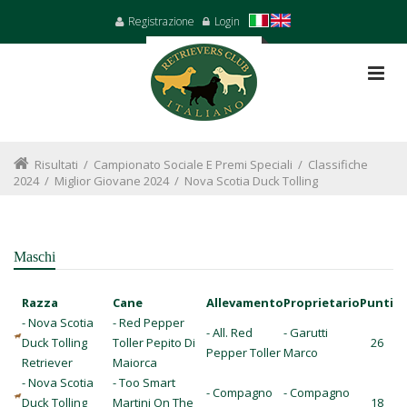
Registrazione
Login
Risultati
/
Campionato Sociale E Premi Speciali
/
Classifiche
2024
/
Miglior Giovane 2024
/
Nova Scotia Duck Tolling
Maschi
Razza
Cane
Allevamento
Proprietario
Punti
- Nova Scotia
- Red Pepper
- All. Red
- Garutti
Duck Tolling
Toller Pepito Di
26
Pepper Toller
Marco
Retriever
Maiorca
- Nova Scotia
- Too Smart
- Compagno
- Compagno
Duck Tolling
Martini On The
18