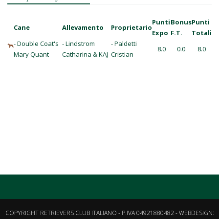
Punti
Bonus
Punti
Cane
Allevamento
Proprietario
Expo
F.T.
Totali
- Double Coat's
- Lindstrom
- Paldetti
8.0
0.0
8.0
Mary Quant
Catharina & KAJ
Cristian
COPYRIGHT RETRIEVERS CLUB ITALIANO - P.IVA 04921880482 - WEBDESIGN: