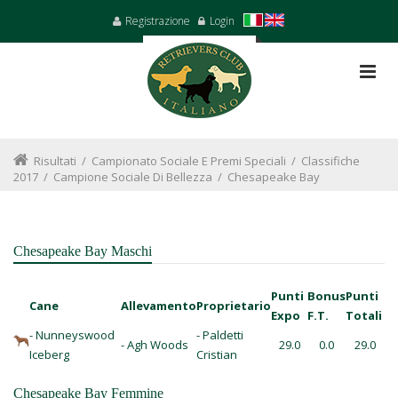
Registrazione
Login
Risultati
/
Campionato Sociale E Premi Speciali
/
Classifiche
2017
/
Campione Sociale Di Bellezza
/
Chesapeake Bay
Chesapeake Bay Maschi
Punti
Bonus
Punti
Cane
Allevamento
Proprietario
Expo
F.T.
Totali
- Nunneyswood
- Paldetti
- Agh Woods
29.0
0.0
29.0
Iceberg
Cristian
Chesapeake Bay Femmine