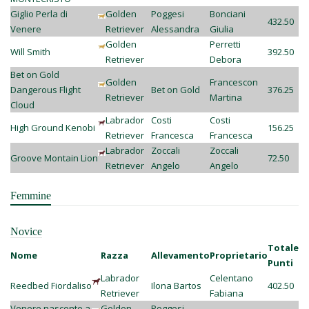
Giglio Perla di
Golden
Poggesi
Bonciani
432.50
Venere
Retriever
Alessandra
Giulia
Golden
Perretti
Will Smith
392.50
Retriever
Debora
Bet on Gold
Golden
Francescon
Dangerous Flight
Bet on Gold
376.25
Retriever
Martina
Cloud
Labrador
Costi
Costi
High Ground Kenobi
156.25
Retriever
Francesca
Francesca
Labrador
Zoccali
Zoccali
Groove Montain Lion
72.50
Retriever
Angelo
Angelo
Femmine
Novice
Totale
Nome
Razza
Allevamento
Proprietario
Punti
Labrador
Celentano
Reedbed Fiordaliso
Ilona Bartos
402.50
Retriever
Fabiana
Venere nascente a
Golden
Poggesi