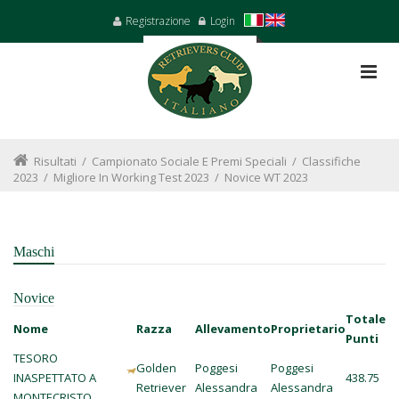
Registrazione
Login
Risultati
/
Campionato Sociale E Premi Speciali
/
Classifiche
2023
/
Migliore In Working Test 2023
/
Novice WT 2023
Maschi
Novice
Totale
Nome
Razza
Allevamento
Proprietario
Punti
TESORO
Golden
Poggesi
Poggesi
INASPETTATO A
438.75
Retriever
Alessandra
Alessandra
MONTECRISTO