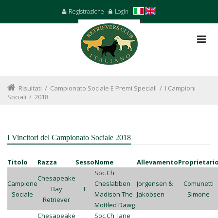
Registrazione
Login
Risultati
/
Campionato Sociale E Premi Speciali
/
I Campioni
Sociali
/
2018
I Vincitori del Campionato Sociale 2018
Titolo
Razza
Sesso
Nome
Allevamento
Proprietari
Soc.Ch.
Chesapeake
Campione
Cheslabben
Jorgensen &
Comunetti
Bay
F
Sociale
Madison The
Jakobsen
Simone
Retriever
Mottled Dawg
Chesapeake
Soc.Ch. Jane