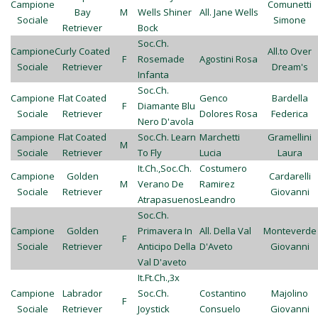
Campione
Comunetti
Bay
M
Wells Shiner
All. Jane Wells
Sociale
Simone
Retriever
Bock
Soc.Ch.
Campione
Curly Coated
All.to Over
F
Rosemade
Agostini Rosa
Sociale
Retriever
Dream's
Infanta
Soc.Ch.
Campione
Flat Coated
Genco
Bardella
F
Diamante Blu
Sociale
Retriever
Dolores Rosa
Federica
Nero D'avola
Campione
Flat Coated
Soc.Ch. Learn
Marchetti
Gramellini
M
Sociale
Retriever
To Fly
Lucia
Laura
It.Ch.,Soc.Ch.
Costumero
Campione
Golden
Cardarelli
M
Verano De
Ramirez
Sociale
Retriever
Giovanni
Atrapasuenos
Leandro
Soc.Ch.
Campione
Golden
Primavera In
All. Della Val
Monteverde
F
Sociale
Retriever
Anticipo Della
D'Aveto
Giovanni
Val D'aveto
It.Ft.Ch.,3x
Campione
Labrador
Soc.Ch.
Costantino
Majolino
F
Sociale
Retriever
Joystick
Consuelo
Giovanni