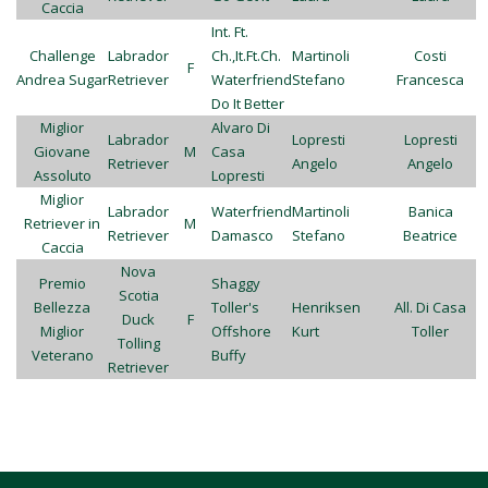
Caccia
Int. Ft.
Challenge
Labrador
Ch.,It.Ft.Ch.
Martinoli
Costi
F
Andrea Sugar
Retriever
Waterfriend
Stefano
Francesca
Do It Better
Miglior
Alvaro Di
Labrador
Lopresti
Lopresti
Giovane
M
Casa
Retriever
Angelo
Angelo
Assoluto
Lopresti
Miglior
Labrador
Waterfriend
Martinoli
Banica
Retriever in
M
Retriever
Damasco
Stefano
Beatrice
Caccia
Nova
Premio
Shaggy
Scotia
Bellezza
Toller's
Henriksen
All. Di Casa
Duck
F
Miglior
Offshore
Kurt
Toller
Tolling
Veterano
Buffy
Retriever