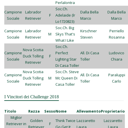
Perlalontra
Soc.Ch.
Campione
Labrador
Dalla Bella
Dalla Bella
F
Adelaide (lr
Sociale
Retriever
Marco
Marco
Lo1720823)
Soc.Ch. Big
Campione
Labrador
Kirschner
Perriello
M
Skys That's
Sociale
Retriever
Steven
Rosanna
What I Like
Soc.Ch.
Nova Scotia
Campione
Perfect
All. Di Casa
Ludovico
Duck Tolling
F
Sociale
Lighting Star
Toller
Chiara
Retriever
Di Casa Toller
Nova Scotia
Soc.Ch. Steve
Campione
All. Di Casa
Paraluppi
Duck Tolling
M
Mc Queen Di
Sociale
Toller
Carlo
Retriever
Casa Toller
I Vincitori dei Challenge 2018
Titolo
Razza
Sesso
Nome
Allevamento
Proprietario
Miglior
Golden
Think Twice
Lazzaretto
Lazzaretto
Retriever in
F
Retriever
Go Get It
Laura
Laura