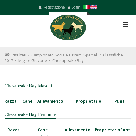
Registrazione
Login
Risultati
/
Campionato Sociale E Premi Speciali
/
Classifiche
2017
/
Miglior Giovane
/
Chesapeake Bay
Chesapeake Bay Maschi
Razza
Cane
Allevamento
Proprietario
Punti
Chesapeake Bay Femmine
Razza
Cane
Allevamento
Proprietario
Punti