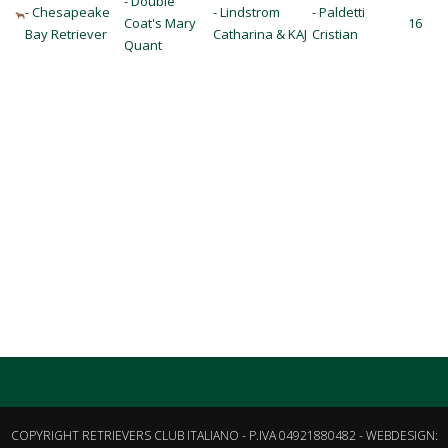
- Double
- Chesapeake
- Lindstrom
- Paldetti
Coat's Mary
16
Bay Retriever
Catharina & KAJ
Cristian
Quant
COPYRIGHT RETRIEVERS CLUB ITALIANO - P.IVA 04921880482 - WEBDESIGN: