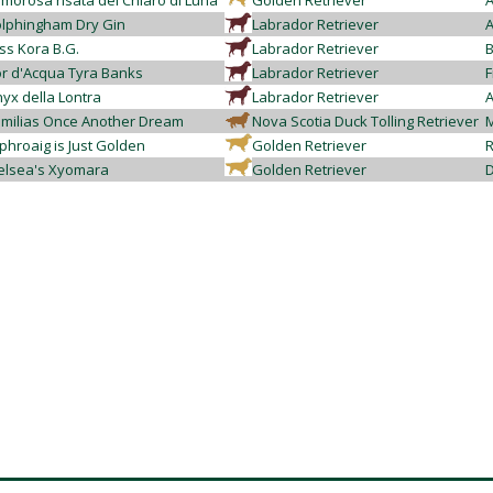
morosa risata del Chiaro di Luna
Golden Retriever
A
lphingham Dry Gin
Labrador Retriever
A
ss Kora B.G.
Labrador Retriever
B
or d'Acqua Tyra Banks
Labrador Retriever
F
yx della Lontra
Labrador Retriever
A
milias Once Another Dream
Nova Scotia Duck Tolling Retriever
M
phroaig is Just Golden
Golden Retriever
R
lsea's Xyomara
Golden Retriever
D