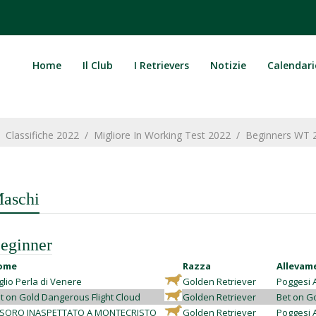
Home
Il Club
I Retrievers
Notizie
Calendari
/
Classifiche 2022
/
Migliore In Working Test 2022
/
Beginners WT 
aschi
eginner
ome
Razza
Allevam
glio Perla di Venere
Golden Retriever
Poggesi 
t on Gold Dangerous Flight Cloud
Golden Retriever
Bet on G
SORO INASPETTATO A MONTECRISTO
Golden Retriever
Poggesi 