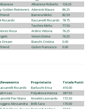
Albanese
Albanese Roberto
126.25
 Golden Retrievers
Aderenti Mauro
86.25
rfriend
Barrera Mirko
82.50
i Riccardo
Raccanelli Riccardo
78.75
Tacchini Mirko
77.50
lores Rosa
Ardino Vittoria
76.25
ngelo
Simon Emma
76.25
's Dream
Bianchi Cristina
0.00
rfriend
Gislon Francesco
0.00
Allevamento
Proprietario
Totale Punti
accanelli Riccardo
Barlucchi Erica
410.00
ab'n Leo
Polyakova Inessa
387.50
ainoldi Pier Mario
Anselmi Leonardo
172.50
oggesi Alessandra
Brilli Sara
170.00