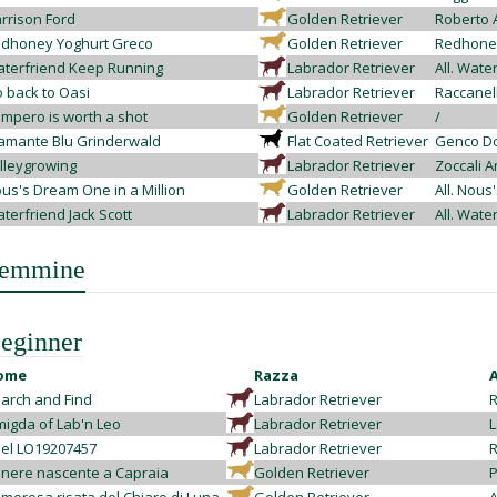
rrison Ford
Golden Retriever
Roberto 
dhoney Yoghurt Greco
Golden Retriever
Redhoney
terfriend Keep Running
Labrador Retriever
All. Wate
 back to Oasi
Labrador Retriever
Raccanell
mpero is worth a shot
Golden Retriever
/
amante Blu Grinderwald
Flat Coated Retriever
Genco Do
lleygrowing
Labrador Retriever
Zoccali A
us's Dream One in a Million
Golden Retriever
All. Nous
terfriend Jack Scott
Labrador Retriever
All. Wate
emmine
eginner
ome
Razza
arch and Find
Labrador Retriever
R
igda of Lab'n Leo
Labrador Retriever
L
iel LO19207457
Labrador Retriever
R
nere nascente a Capraia
Golden Retriever
P