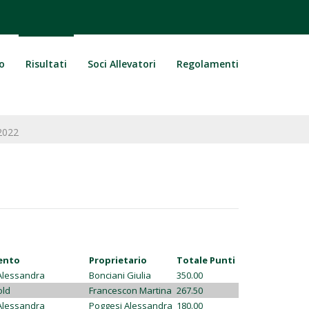
o
Risultati
Soci Allevatori
Regolamenti
2022
ento
Proprietario
Totale Punti
Alessandra
Bonciani Giulia
350.00
old
Francescon Martina
267.50
Alessandra
Poggesi Alessandra
180.00