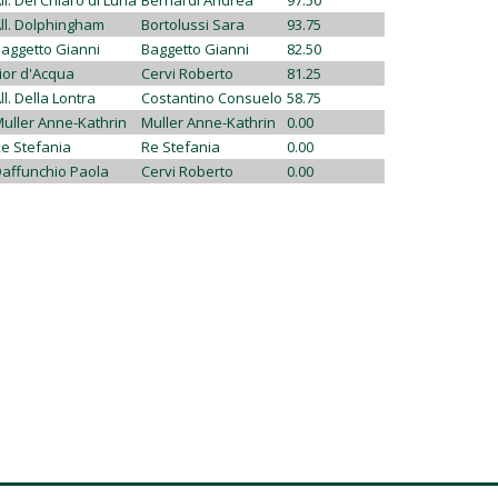
ll. Del Chiaro di Luna
Bernardi Andrea
97.50
ll. Dolphingham
Bortolussi Sara
93.75
aggetto Gianni
Baggetto Gianni
82.50
ior d'Acqua
Cervi Roberto
81.25
ll. Della Lontra
Costantino Consuelo
58.75
uller Anne-Kathrin
Muller Anne-Kathrin
0.00
e Stefania
Re Stefania
0.00
affunchio Paola
Cervi Roberto
0.00