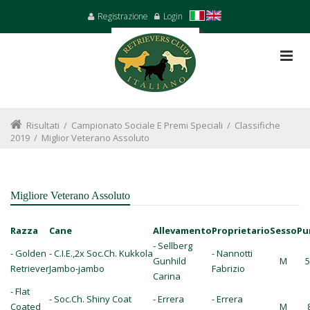
Registrazione
Login
Risultati
/
Campionato Sociale E Premi Speciali
/
Classifiche
2019
/
Miglior Veterano Assoluto
Migliore Veterano Assoluto
Razza
Cane
Allevamento
Proprietario
Sesso
Pu
- Sellberg
- Golden
- C.I.E.,2x Soc.Ch. Kukkola
- Nannotti
Gunhild
M
5
Retriever
Jambo-jambo
Fabrizio
Carina
- Flat
- Soc.Ch. Shiny Coat
- Errera
- Errera
Coated
M