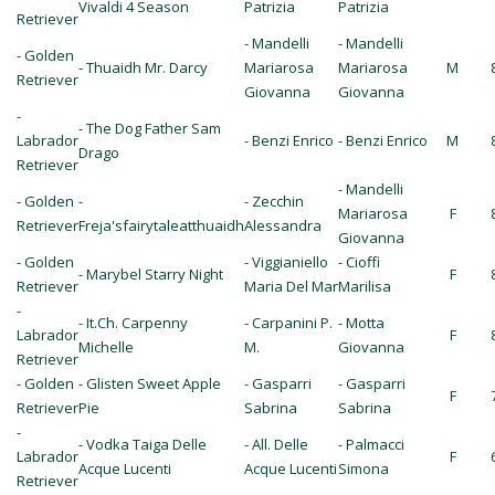
Vivaldi 4 Season
Patrizia
Patrizia
Retriever
- Mandelli
- Mandelli
- Golden
- Thuaidh Mr. Darcy
Mariarosa
Mariarosa
M
Retriever
Giovanna
Giovanna
-
- The Dog Father Sam
Labrador
- Benzi Enrico
- Benzi Enrico
M
Drago
Retriever
- Mandelli
- Golden
-
- Zecchin
Mariarosa
F
Retriever
Freja'sfairytaleatthuaidh
Alessandra
Giovanna
- Golden
- Viggianiello
- Cioffi
- Marybel Starry Night
F
Retriever
Maria Del Mar
Marilisa
-
- It.Ch. Carpenny
- Carpanini P.
- Motta
Labrador
F
Michelle
M.
Giovanna
Retriever
- Golden
- Glisten Sweet Apple
- Gasparri
- Gasparri
F
Retriever
Pie
Sabrina
Sabrina
-
- Vodka Taiga Delle
- All. Delle
- Palmacci
Labrador
F
Acque Lucenti
Acque Lucenti
Simona
Retriever