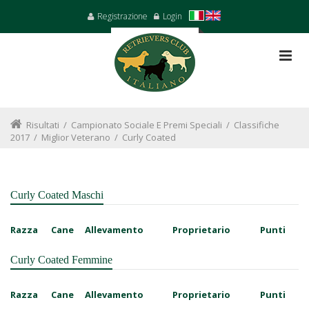
Registrazione
Login
Risultati
/
Campionato Sociale E Premi Speciali
/
Classifiche
2017
/
Miglior Veterano
/
Curly Coated
Curly Coated Maschi
Razza
Cane
Allevamento
Proprietario
Punti
Curly Coated Femmine
Razza
Cane
Allevamento
Proprietario
Punti