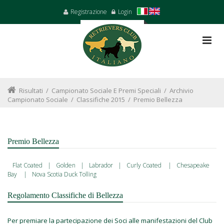
Registrazione
Login
Risultati
/
Campionato Sociale E Premi Speciali
/
Archivio
Campionato Sociale
/
Classifiche 2015
/
Premio Bellezza
Premio Bellezza
Flat Coated
|
Golden
|
Labrador
|
Curly Coated
|
Chesapeake
Bay
|
Nova Scotia Duck Tolling
Regolamento Classifiche di Bellezza
Per premiare la partecipazione dei Soci alle manifestazioni del Club