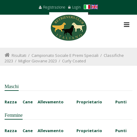
Registrazione
Login
Risultati
/
Campionato Sociale E Premi Speciali
/
Classifiche
2023
/
Miglior Giovane 2023
/
Curly Coated
Maschi
Razza
Cane
Allevamento
Proprietario
Punti
Femmine
Razza
Cane
Allevamento
Proprietario
Punti