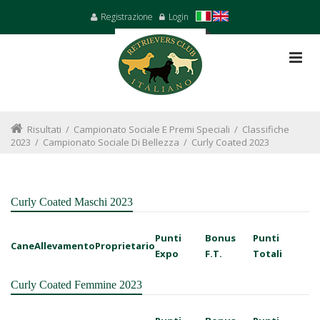
Registrazione
Login
Risultati
/
Campionato Sociale E Premi Speciali
/
Classifiche
2023
/
Campionato Sociale Di Bellezza
/
Curly Coated 2023
Curly Coated Maschi 2023
Punti
Bonus
Punti
Cane
Allevamento
Proprietario
Expo
F.T.
Totali
Curly Coated Femmine 2023