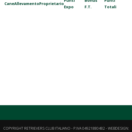
Punti
Bonus
Punti
Cane
Allevamento
Proprietario
Expo
F.T.
Totali
COPYRIGHT RETRIEVERS CLUB ITALIANO - P.IVA 04921880482 - WEBDESIGN: