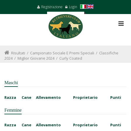
Registrazione
Login
Risultati
/
Campionato Sociale E Premi Speciali
/
Classifiche
2024
/
Miglior Giovane 2024
/
Curly Coated
Maschi
Razza
Cane
Allevamento
Proprietario
Punti
Femmine
Razza
Cane
Allevamento
Proprietario
Punti