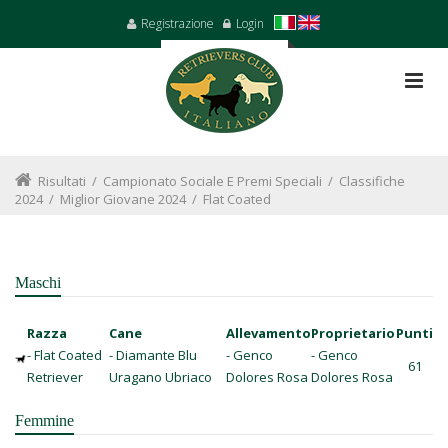
Registrazione
Login
Risultati
/
Campionato Sociale E Premi Speciali
/
Classifiche
2024
/
Miglior Giovane 2024
/
Flat Coated
Maschi
Razza
Cane
Allevamento
Proprietario
Punti
- Flat Coated
- Diamante Blu
- Genco
- Genco
61
Retriever
Uragano Ubriaco
Dolores Rosa
Dolores Rosa
Femmine