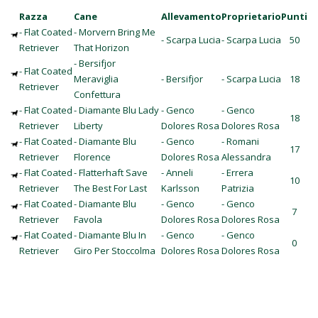
Razza
Cane
Allevamento
Proprietario
Punti
- Flat Coated
- Morvern Bring Me
- Scarpa Lucia
- Scarpa Lucia
50
Retriever
That Horizon
- Bersifjor
- Flat Coated
Meraviglia
- Bersifjor
- Scarpa Lucia
18
Retriever
Confettura
- Flat Coated
- Diamante Blu Lady
- Genco
- Genco
18
Retriever
Liberty
Dolores Rosa
Dolores Rosa
- Flat Coated
- Diamante Blu
- Genco
- Romani
17
Retriever
Florence
Dolores Rosa
Alessandra
- Flat Coated
- Flatterhaft Save
- Anneli
- Errera
10
Retriever
The Best For Last
Karlsson
Patrizia
- Flat Coated
- Diamante Blu
- Genco
- Genco
7
Retriever
Favola
Dolores Rosa
Dolores Rosa
- Flat Coated
- Diamante Blu In
- Genco
- Genco
0
Retriever
Giro Per Stoccolma
Dolores Rosa
Dolores Rosa