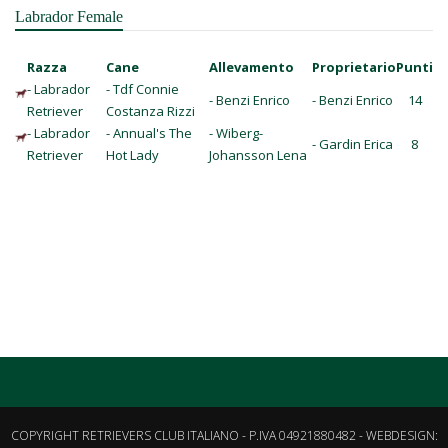
Labrador Female
Razza
Cane
Allevamento
Proprietario
Punti
- Labrador
- Tdf Connie
- Benzi Enrico
- Benzi Enrico
14
Retriever
Costanza Rizzi
- Labrador
- Annual's The
- Wiberg-
- Gardin Erica
8
Retriever
Hot Lady
Johansson Lena
COPYRIGHT RETRIEVERS CLUB ITALIANO - P.IVA 04921880482 - WEBDESIGN: