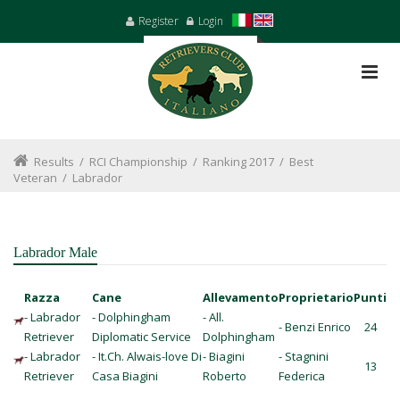
Register
Login
Results
/
RCI Championship
/
Ranking 2017
/
Best
Veteran
/
Labrador
Labrador Male
Razza
Cane
Allevamento
Proprietario
Punti
- Labrador
- Dolphingham
- All.
- Benzi Enrico
24
Retriever
Diplomatic Service
Dolphingham
- Labrador
- It.Ch. Alwais-love Di
- Biagini
- Stagnini
13
Retriever
Casa Biagini
Roberto
Federica