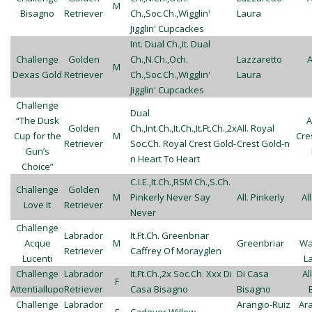
M
Bisagno
Retriever
Ch.,Soc.Ch.,Wigglin'
Laura
Jigglin' Cupcackes
Int. Dual Ch.,It. Dual
Challenge
Golden
Ch.,N.Ch.,Och.
Lazzaretto
A
M
Dexas Gold
Retriever
Ch.,Soc.Ch.,Wigglin'
Laura
Jigglin' Cupcackes
Challenge
Dual
“The Dusk
A
Golden
Ch.,Int.Ch.,It.Ch.,It.Ft.Ch.,2x
All. Royal
Cup for the
M
Cre
Retriever
Soc.Ch. Royal Crest Gold-
Crest Gold-n
Gun’s
n Heart To Heart
Choice”
C.I.E.,It.Ch.,RSM Ch.,S.Ch.
Challenge
Golden
M
Pinkerly Never Say
All. Pinkerly
Al
Love It
Retriever
Never
Challenge
Labrador
It.Ft.Ch. Greenbriar
Acque
M
Greenbriar
Wa
Retriever
Caffrey Of Morayglen
Lucenti
L
Challenge
Labrador
It.Ft.Ch.,2x Soc.Ch. Xxx Di
Di Casa
Al
F
Attentiallupo
Retriever
Casa Bisagno
Bisagno
Challenge
Labrador
Arangio-Ruiz
Ara