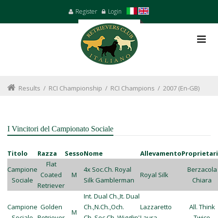
Register
Login
Results
/
RCI Championship
/
RCI Champions
/
2007 (en-GB)
I Vincitori del Campionato Sociale
Titolo
Razza
Sesso
Nome
Allevamento
Proprietar
Flat
Campione
4x Soc.Ch. Royal
Berzacola
Coated
M
Royal Silk
Sociale
Silk Gamblerman
Chiara
Retriever
Int. Dual Ch.,It. Dual
Campione
Golden
Ch.,N.Ch.,Och.
Lazzaretto
All. Think
M
Sociale
Retriever
Ch.,Soc.Ch.,Wigglin'
Laura
Twice