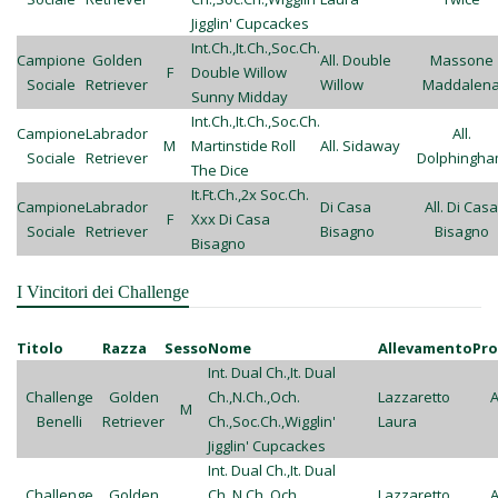
Jigglin' Cupcackes
Int.Ch.,It.Ch.,Soc.Ch.
Campione
Golden
All. Double
Massone
F
Double Willow
Sociale
Retriever
Willow
Maddalen
Sunny Midday
Int.Ch.,It.Ch.,Soc.Ch.
Campione
Labrador
All.
M
Martinstide Roll
All. Sidaway
Sociale
Retriever
Dolphingh
The Dice
It.Ft.Ch.,2x Soc.Ch.
Campione
Labrador
Di Casa
All. Di Casa
F
Xxx Di Casa
Sociale
Retriever
Bisagno
Bisagno
Bisagno
I Vincitori dei Challenge
Titolo
Razza
Sesso
Nome
Allevamento
Pro
Int. Dual Ch.,It. Dual
Challenge
Golden
Ch.,N.Ch.,Och.
Lazzaretto
A
M
Benelli
Retriever
Ch.,Soc.Ch.,Wigglin'
Laura
Jigglin' Cupcackes
Int. Dual Ch.,It. Dual
Challenge
Golden
Ch.,N.Ch.,Och.
Lazzaretto
A