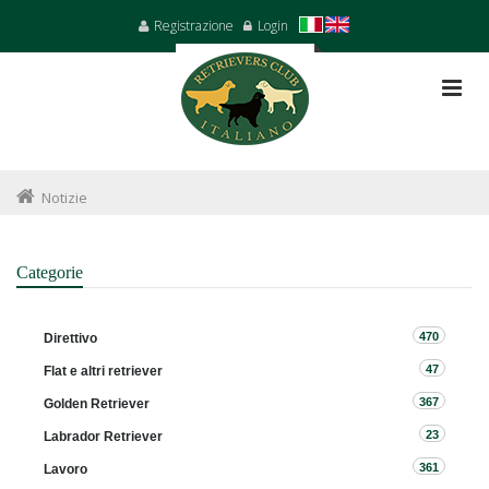
Registrazione
Login
Notizie
Categorie
470
Direttivo
47
Flat e altri retriever
367
Golden Retriever
23
Labrador Retriever
361
Lavoro