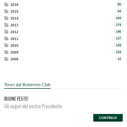
85
2016
94
2015
144
2014
174
2013
145
2012
137
2011
129
2010
124
2009
12
2008
News dal Retrievers Club
BUONE FESTE!
Gli auguri del nostro Presidente
CONTINUA