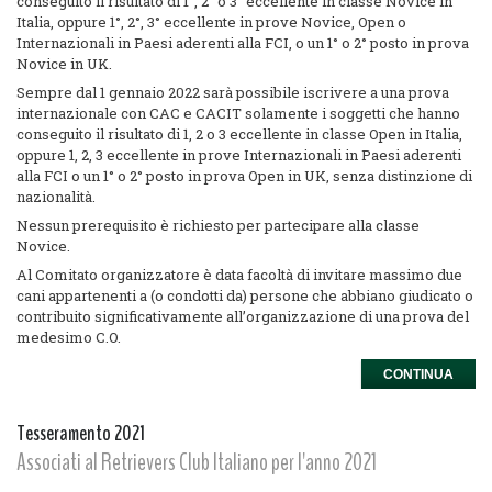
conseguito il risultato di 1°, 2° o 3° eccellente in classe Novice in
Italia, oppure 1°, 2°, 3° eccellente in prove Novice, Open o
Internazionali in Paesi aderenti alla FCI, o un 1° o 2° posto in prova
Novice in UK.
Sempre dal 1 gennaio 2022 sarà possibile iscrivere a una prova
internazionale con CAC e CACIT solamente i soggetti che hanno
conseguito il risultato di 1, 2 o 3 eccellente in classe Open in Italia,
oppure 1, 2, 3 eccellente in prove Internazionali in Paesi aderenti
alla FCI o un 1° o 2° posto in prova Open in UK, senza distinzione di
nazionalità.
Nessun prerequisito è richiesto per partecipare alla classe
Novice.
Al Comitato organizzatore è data facoltà di invitare massimo due
cani appartenenti a (o condotti da) persone che abbiano giudicato o
contribuito significativamente all’organizzazione di una prova del
medesimo C.O.
CONTINUA
Tesseramento 2021
Associati al Retrievers Club Italiano per l'anno 2021