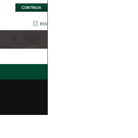
CONTINUA
RSS
2
3
4
5