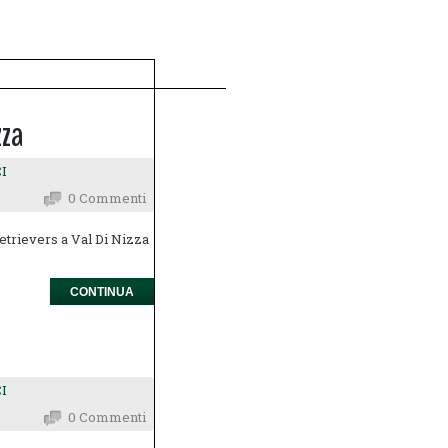
zza
I
0 Commenti
retrievers a Val Di Nizza
CONTINUA
I
0 Commenti