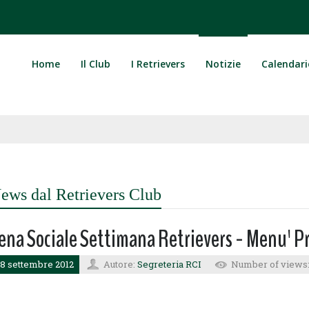
Home
Il Club
I Retrievers
Notizie
Calendari
ews dal Retrievers Club
ena Sociale Settimana Retrievers - Menu' P
8 settembre 2012
Autore:
Segreteria RCI
Number of views: