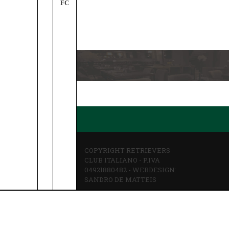
FC
1
COPYRIGHT RETRIEVERS
CLUB ITALIANO - P.IVA
04921880482 - WEBDESIGN:
SANDRO DE MATTEIS