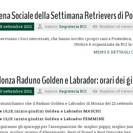
ena Sociale della Settimana Retrievers di P
8 settembre 2012
Autore:
Segreteria RCI
Number of views
 avvisano i Soci interessati, che hanno iscritto i propri cani a Pontedera
Ottobre è organizzata da RCI la
MENU E DETTAGLI 
onza Raduno Golden e Labrador: orari dei giu
0 settembre 2012
Autore:
Segreteria RCI
Number of views:
munichiamo che il Raduno Golden e Labrador di Monza del 22 settembr
e 10,15; inizio giudizi Golden e Labrador MASCHI
e 13,15: inizio giudizi Golden e Labrador FEMMINE
guiranno gli spareggi per l'assegnazione de: miglior puppy, miglior jun
ppia, miglior gruppo d'allevamento, Best of Breed e Best Opposite Sex