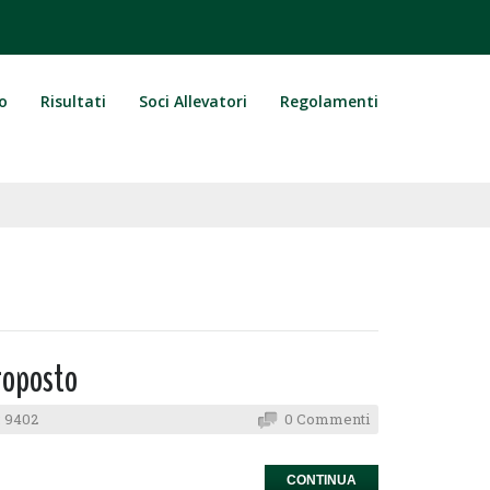
o
Risultati
Soci Allevatori
Regolamenti
roposto
 9402
0 Commenti
CONTINUA