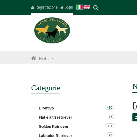
Registrazione
Login
Notizie
N
Categorie
C
470
Direttivo
2
47
Flat e altri retriever
367
Golden Retriever
23
Labrador Retriever