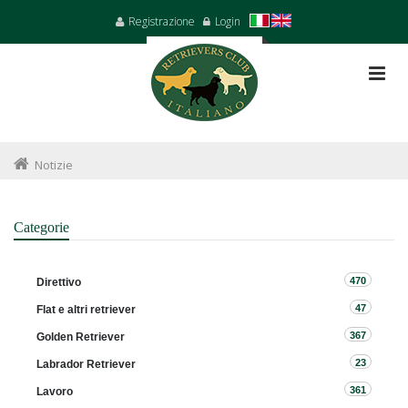
Registrazione
Login
Notizie
Categorie
470
Direttivo
47
Flat e altri retriever
367
Golden Retriever
23
Labrador Retriever
361
Lavoro