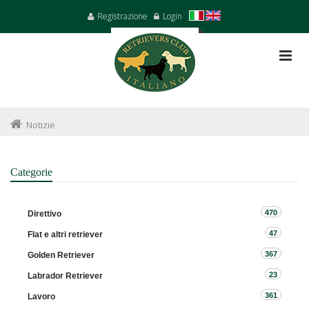
Registrazione
Login
Notizie
Categorie
470
Direttivo
47
Flat e altri retriever
367
Golden Retriever
23
Labrador Retriever
361
Lavoro