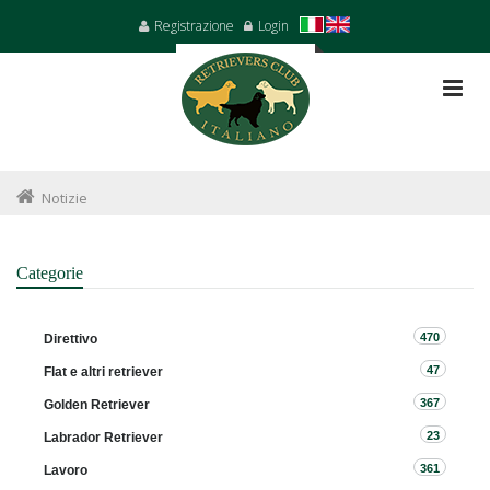
Registrazione
Login
Notizie
Categorie
470
Direttivo
47
Flat e altri retriever
367
Golden Retriever
23
Labrador Retriever
361
Lavoro