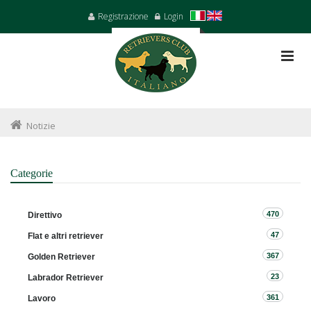
Registrazione
Login
Notizie
Categorie
470
Direttivo
47
Flat e altri retriever
367
Golden Retriever
23
Labrador Retriever
361
Lavoro