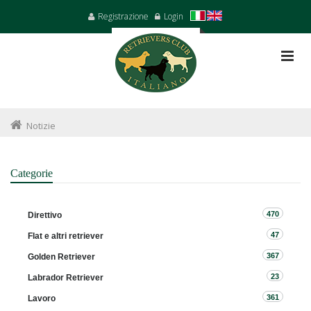
Registrazione
Login
Notizie
Categorie
470
Direttivo
47
Flat e altri retriever
367
Golden Retriever
23
Labrador Retriever
361
Lavoro