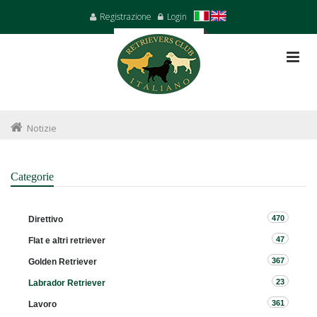
Registrazione
Login
Notizie
Categorie
470
Direttivo
47
Flat e altri retriever
367
Golden Retriever
23
Labrador Retriever
361
Lavoro