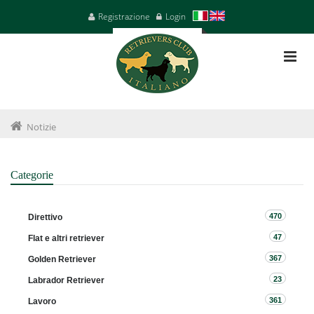
Registrazione
Login
Notizie
Categorie
470
Direttivo
47
Flat e altri retriever
367
Golden Retriever
23
Labrador Retriever
361
Lavoro