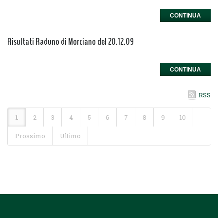
CONTINUA
Risultati Raduno di Morciano del 20.12.09
CONTINUA
RSS
1
2
3
4
5
6
7
8
9
10
Prossimo
Ultimo