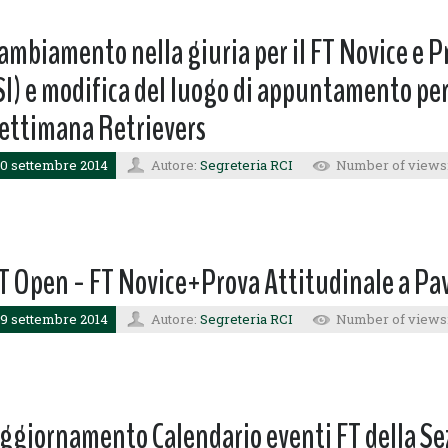
ambiamento nella giuria per il FT Novice e P
SI) e modifica del luogo di appuntamento per 
ettimana Retrievers
0 settembre 2014
Autore:
Segreteria RCI
Number of views
T Open - FT Novice+Prova Attitudinale a Pav
9 settembre 2014
Autore:
Segreteria RCI
Number of views:
ggiornamento Calendario eventi FT della Sez