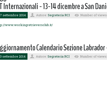
T Internazionali - 13-14 dicembre a San Dani
7 settembre 2014
Autore:
Segreteria RCI
Number of views:
tp://www.workingretrieversclub.it/
ggiornamento Calendario Sezione Labrador
3 settembre 2014
Autore:
Segreteria RCI
Number of views: