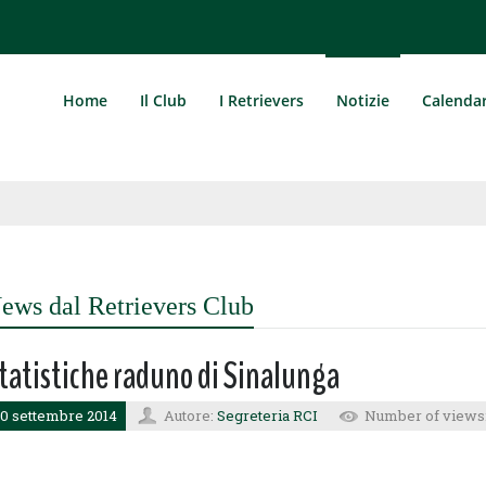
Home
Il Club
I Retrievers
Notizie
Calenda
ews dal Retrievers Club
tatistiche raduno di Sinalunga
0 settembre 2014
Autore:
Segreteria RCI
Number of views: