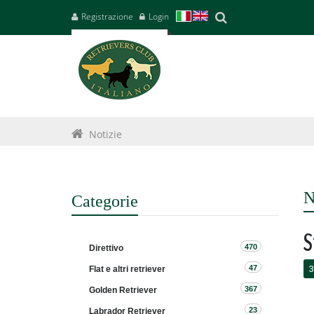
Registrazione
Login
Notizie
N
Categorie
S
470
Direttivo
3
47
Flat e altri retriever
367
Golden Retriever
23
Labrador Retriever