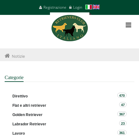
Registrazione
Login
Notizie
Categorie
470
Direttivo
47
Flat e altri retriever
367
Golden Retriever
23
Labrador Retriever
361
Lavoro