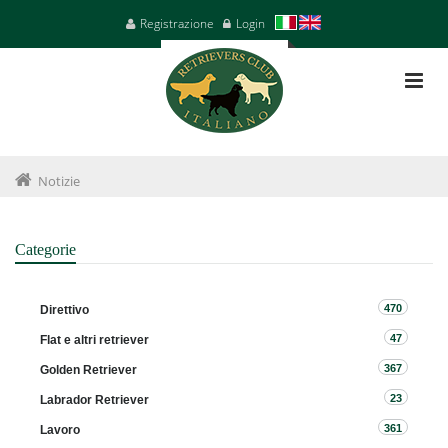
Registrazione
Login
Notizie
Categorie
470
Direttivo
47
Flat e altri retriever
367
Golden Retriever
23
Labrador Retriever
361
Lavoro