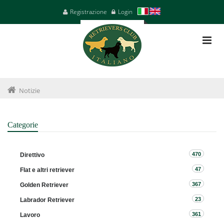
Registrazione
Login
Notizie
Categorie
470
Direttivo
47
Flat e altri retriever
367
Golden Retriever
23
Labrador Retriever
361
Lavoro