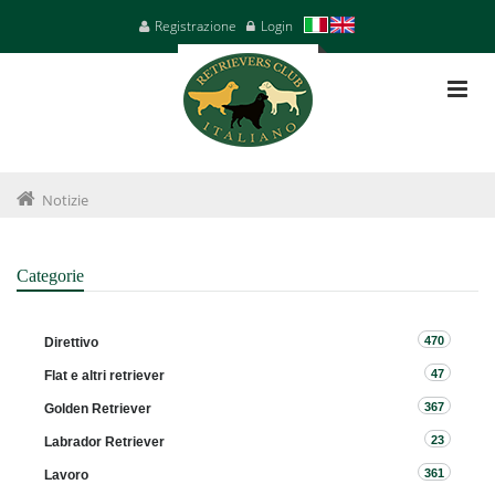
Registrazione
Login
Notizie
Categorie
470
Direttivo
47
Flat e altri retriever
367
Golden Retriever
23
Labrador Retriever
361
Lavoro