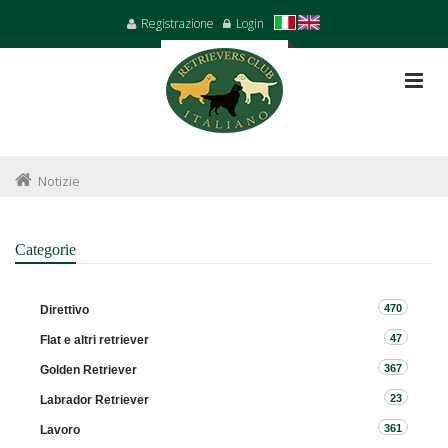
Registrazione
Login
Notizie
Categorie
470
Direttivo
47
Flat e altri retriever
367
Golden Retriever
23
Labrador Retriever
361
Lavoro