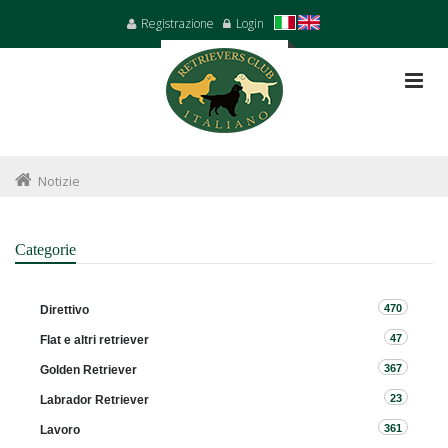
Registrazione
Login
Notizie
Categorie
470
Direttivo
47
Flat e altri retriever
367
Golden Retriever
23
Labrador Retriever
361
Lavoro