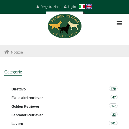
Registrazione
Login
Notizie
Categorie
470
Direttivo
47
Flat e altri retriever
367
Golden Retriever
23
Labrador Retriever
361
Lavoro