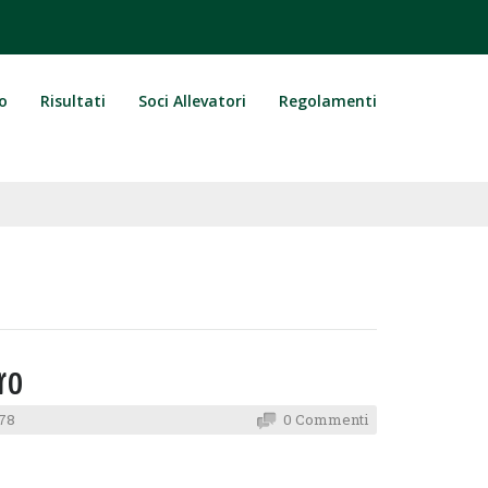
o
Risultati
Soci Allevatori
Regolamenti
ro
78
0 Commenti