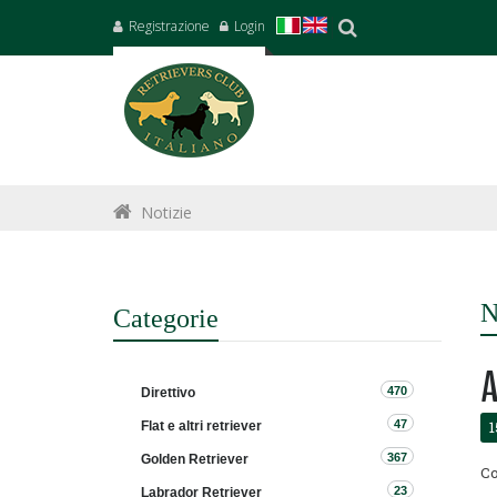
Registrazione
Login
Notizie
N
Categorie
A
470
Direttivo
47
1
Flat e altri retriever
367
Golden Retriever
Co
23
Labrador Retriever