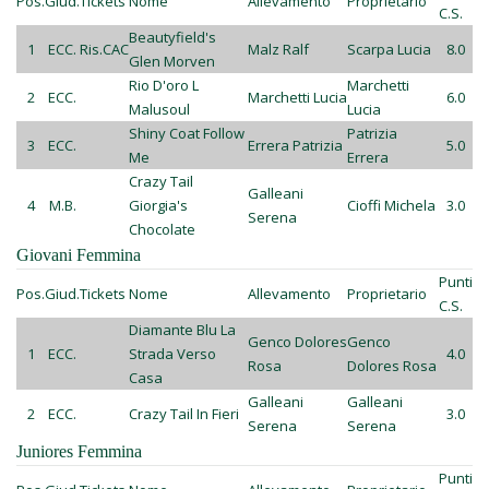
Pos.
Giud.
Tickets
Nome
Allevamento
Proprietario
C.S.
Beautyfield's
1
ECC.
Ris.CAC
Malz Ralf
Scarpa Lucia
8.0
Glen Morven
Rio D'oro L
Marchetti
2
ECC.
Marchetti Lucia
6.0
Malusoul
Lucia
Shiny Coat Follow
Patrizia
3
ECC.
Errera Patrizia
5.0
Me
Errera
Crazy Tail
Galleani
4
M.B.
Giorgia's
Cioffi Michela
3.0
Serena
Chocolate
Giovani Femmina
Punti
Pos.
Giud.
Tickets
Nome
Allevamento
Proprietario
C.S.
Diamante Blu La
Genco Dolores
Genco
1
ECC.
Strada Verso
4.0
Rosa
Dolores Rosa
Casa
Galleani
Galleani
2
ECC.
Crazy Tail In Fieri
3.0
Serena
Serena
Juniores Femmina
Punti