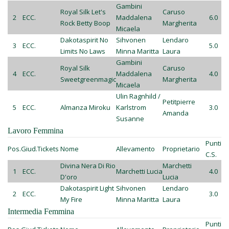
Gambini
Royal Silk Let's
Caruso
2
ECC.
Maddalena
6.0
Rock Betty Boop
Margherita
Micaela
Dakotaspirit No
Sihvonen
Lendaro
3
ECC.
5.0
Limits No Laws
Minna Maritta
Laura
Gambini
Royal Silk
Caruso
4
ECC.
Maddalena
4.0
Sweetgreenmagic
Margherita
Micaela
Ulin Ragnhild /
Petitpierre
5
ECC.
Almanza Miroku
Karlstrom
3.0
Amanda
Susanne
Lavoro Femmina
Punti
Pos.
Giud.
Tickets
Nome
Allevamento
Proprietario
C.S.
Divina Nera Di Rio
Marchetti
1
ECC.
Marchetti Lucia
4.0
D'oro
Lucia
Dakotaspirit Light
Sihvonen
Lendaro
2
ECC.
3.0
My Fire
Minna Maritta
Laura
Intermedia Femmina
Punti