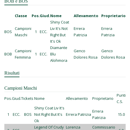
BOB e BOS
Classe
Pos.
Giud.
Nome
Allevamento
Proprietario
Shiny Coat
Campioni
Liv It's Not
Errera
Errera
BOS
1
ECC.
Maschi
Right But
Patrizia
Patrizia
It's Ok
Diamante
Campioni
Genco
Genco
BOB
1
ECC.
Blu
Femmina
Dolores Rosa
Dolores Rosa
Alohmora
Risultati
Campioni Maschi
Punti
Pos.
Giud.
Tickets
Nome
Allevamento
Proprietario
C.S.
Shiny Coat Liv It's
Errera
1
ECC.
BOS
Not Right But It's
Errera Patrizia
15.0
Patrizia
Ok
Legend Of Crudy
Lorenza
Commissario