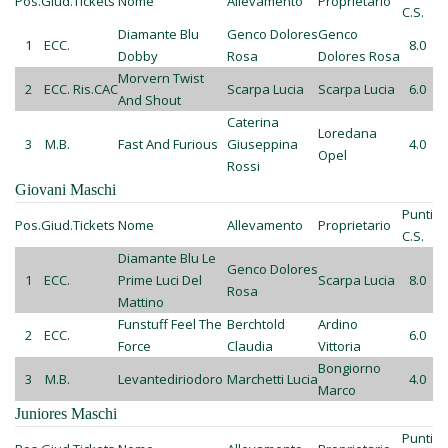
Pos.
Giud.
Tickets
Nome
Allevamento
Proprietario
C.S.
Diamante Blu
Genco Dolores
Genco
1
ECC.
8.0
Dobby
Rosa
Dolores Rosa
Morvern Twist
2
ECC.
Ris.CAC
Scarpa Lucia
Scarpa Lucia
6.0
And Shout
Caterina
Loredana
3
M.B.
Fast And Furious
Giuseppina
4.0
Opel
Rossi
Giovani Maschi
Punti
Pos.
Giud.
Tickets
Nome
Allevamento
Proprietario
C.S.
Diamante Blu Le
Genco Dolores
1
ECC.
Prime Luci Del
Scarpa Lucia
8.0
Rosa
Mattino
Funstuff Feel The
Berchtold
Ardino
2
ECC.
6.0
Force
Claudia
Vittoria
Bongiorno
3
M.B.
Levantediriodoro
Marchetti Lucia
4.0
Marco
Juniores Maschi
Punti