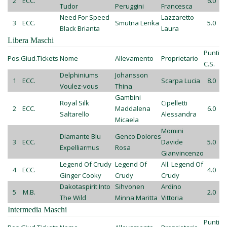
2
ECC.
6.0
Tudor
Peruggini
Francesca
Need For Speed
Lazzaretto
3
ECC.
Smutna Lenka
5.0
Black Brianta
Laura
Libera Maschi
Punti
Pos.
Giud.
Tickets
Nome
Allevamento
Proprietario
C.S.
Delphiniums
Johansson
1
ECC.
Scarpa Lucia
8.0
Voulez-vous
Thina
Gambini
Royal Silk
Cipelletti
2
ECC.
Maddalena
6.0
Saltarello
Alessandra
Micaela
Momini
Diamante Blu
Genco Dolores
3
ECC.
Davide
5.0
Expelliarmus
Rosa
Gianvincenzo
Legend Of Crudy
Legend Of
All. Legend Of
4
ECC.
4.0
Ginger Cooky
Crudy
Crudy
Dakotaspirit Into
Sihvonen
Ardino
5
M.B.
2.0
The Wild
Minna Maritta
Vittoria
Intermedia Maschi
Punti