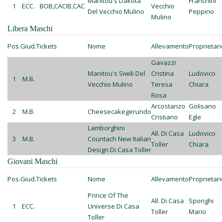
Manitou's Dakota
Franchini
1
ECC.
BOB,CACIB,CAC
Vecchio
Del Vecchio Mulino
Peppino
Mulino
Libera Maschi
Pos.
Giud.
Tickets
Nome
Allevamento
Proprietari
Gavazzi
Manitou's Siwili Del
Cristina
Ludovico
1
M.B.
Vecchio Mulino
Teresa
Chiara
Rosa
Arcostanzo
Golisano
2
M.B.
Cheesecakegerundo
Cristiano
Egle
Lamborghini
All. Di Casa
Ludovico
3
M.B.
Countach New Italian
Toller
Chiara
Design Di Casa Toller
Giovani Maschi
Pos.
Giud.
Tickets
Nome
Allevamento
Proprietari
Prince Of The
All. Di Casa
Sponghi
1
ECC.
Universe Di Casa
Toller
Mario
Toller