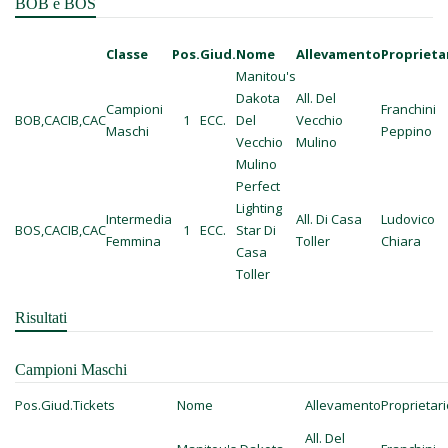
BOB e BOS
Classe
Pos.
Giud.
Nome
Allevamento
Proprieta
Manitou's
Dakota
All. Del
Campioni
Franchini
BOB,CACIB,CAC
1
ECC.
Del
Vecchio
Maschi
Peppino
Vecchio
Mulino
Mulino
Perfect
Lighting
Intermedia
All. Di Casa
Ludovico
BOS,CACIB,CAC
1
ECC.
Star Di
Femmina
Toller
Chiara
Casa
Toller
Risultati
Campioni Maschi
Pos.
Giud.
Tickets
Nome
Allevamento
Proprietari
All. Del