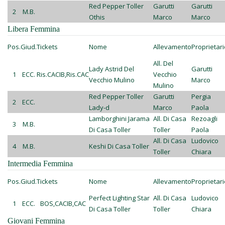
Red Pepper Toller
Garutti
Garutti
2
M.B.
Othis
Marco
Marco
Libera Femmina
Pos.
Giud.
Tickets
Nome
Allevamento
Proprietari
All. Del
Lady Astrid Del
Garutti
1
ECC.
Ris.CACIB,Ris.CAC
Vecchio
Vecchio Mulino
Marco
Mulino
Red Pepper Toller
Garutti
Pergia
2
ECC.
Lady-d
Marco
Paola
Lamborghini Jarama
All. Di Casa
Rezoagli
3
M.B.
Di Casa Toller
Toller
Paola
All. Di Casa
Ludovico
4
M.B.
Keshi Di Casa Toller
Toller
Chiara
Intermedia Femmina
Pos.
Giud.
Tickets
Nome
Allevamento
Proprietari
Perfect Lighting Star
All. Di Casa
Ludovico
1
ECC.
BOS,CACIB,CAC
Di Casa Toller
Toller
Chiara
Giovani Femmina