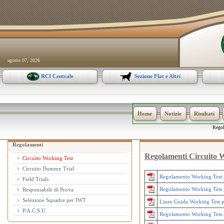
agosto 07, 2026
RCI Centrale
Sezione Flat e Altri
Home
Notizie
Risultati
Rego
Regolamenti
Regolamenti Circuito 
Circuito Working Test
Circuito Dummy Trial
Regolamento Working Test 
Field Trials
Regolamento Working Test
Responsabile di Prova
Selezione Squadre per IWT
Linee Guida Working Test p
P.A.C.S.U.
Regolamento Working Test 