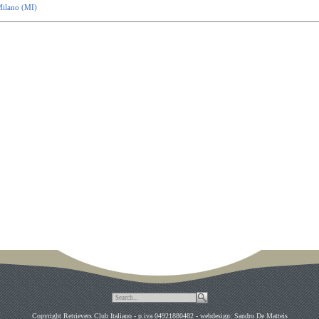
ilano (MI)
Copyright Retrievers Club Italiano - p.iva 04921880482 - webdesign: Sandro De Matteis