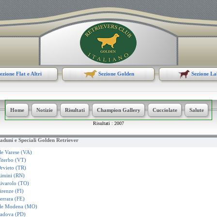
ezione Flat e Altri
Sezione Golden
Sezione L
Home
Notizie
Risultati
Champion Gallery
Cucciolate
Salute
:
Risultati
2007
Raduni e Speciali Golden Retriever
le Varese (VA)
iterbo (VT)
rvieto (TR)
imini (RN)
ivarolo (TO)
renze (FI)
rrara (FE)
ale Modena (MO)
adova (PD)