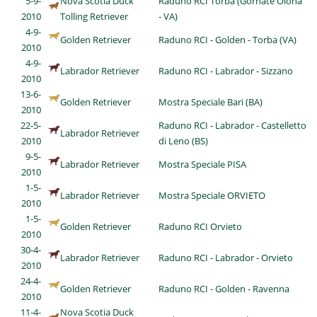
5-9-
Nova Scotia Duck
Raduno RCI Torba (Gornate Olona
2010
Tolling Retriever
- VA)
4-9-
Golden Retriever
Raduno RCI - Golden - Torba (VA)
2010
4-9-
Labrador Retriever
Raduno RCI - Labrador - Sizzano
2010
13-6-
Golden Retriever
Mostra Speciale Bari (BA)
2010
22-5-
Raduno RCI - Labrador - Castelletto
Labrador Retriever
2010
di Leno (BS)
9-5-
Labrador Retriever
Mostra Speciale PISA
2010
1-5-
Labrador Retriever
Mostra Speciale ORVIETO
2010
1-5-
Golden Retriever
Raduno RCI Orvieto
2010
30-4-
Labrador Retriever
Raduno RCI - Labrador - Orvieto
2010
24-4-
Golden Retriever
Raduno RCI - Golden - Ravenna
2010
11-4-
Nova Scotia Duck