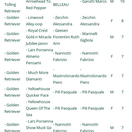
Arrowhead To
- Garutti Marco
M
10
Tolling
BELLEAU
Red Pepper
Retriever
- Golden
- Linwood
- Zecchin
- Zecchin
F
8
Retriever
Alley-oop
Alessandra
Alessandra
- Royal Crest
- Geesen
- Golden
- Marinelli
Gold-n Miracle
Fiorentini Ruth
M
7
Retriever
Gigliola
Jubilee Jason
Ann
- Lars Porsenna
- Golden
- Nannotti
- Nannotti
Almeno
F
7
Retriever
Fabrizio
Fabrizio
Pensami
-
-
- Golden
- Much More
Mastrolonardo
Mastrolonardo
F
7
Retriever
Diamanti
Piero
Piero
- Golden
- Yellowhouse
- Pili Pasquale
- Pili Pasquale
M
7
Retriever
Quicker Pace
- Yellowhouse
- Golden
Queen Of The
- Pili Pasquale
- Pili Pasquale
F
7
Retriever
Sea
- Lars Porsenna
- Golden
- Nannotti
- Nannotti
Show Must Go
M
7
Retriever
Fabrizio
Fabrizio