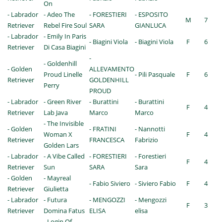
On
- Labrador
- Adeo The
- FORESTIERI
- ESPOSITO
M
7
Retriever
Rebel Fire Soul
SARA
GIANLUCA
- Labrador
- Emily In Paris
- Biagini Viola
- Biagini Viola
F
6
Retriever
Di Casa Biagini
-
- Goldenhill
- Golden
ALLEVAMENTO
Proud Linelle
- Pili Pasquale
F
6
Retriever
GOLDENHILL
Perry
PROUD
- Labrador
- Green River
- Burattini
- Burattini
F
4
Retriever
Lab Java
Marco
Marco
- The Invisible
- Golden
- FRATINI
- Nannotti
Woman X
F
4
Retriever
FRANCESCA
Fabrizio
Golden Lars
- Labrador
- A Vibe Called
- FORESTIERI
- Forestieri
F
4
Retriever
Sun
SARA
Sara
- Golden
- Mayreal
- Fabio Siviero
- Siviero Fabio
F
4
Retriever
Giulietta
- Labrador
- Futura
- MENGOZZI
- Mengozzi
F
3
Retriever
Domina Fatus
ELISA
elisa
- Login Of