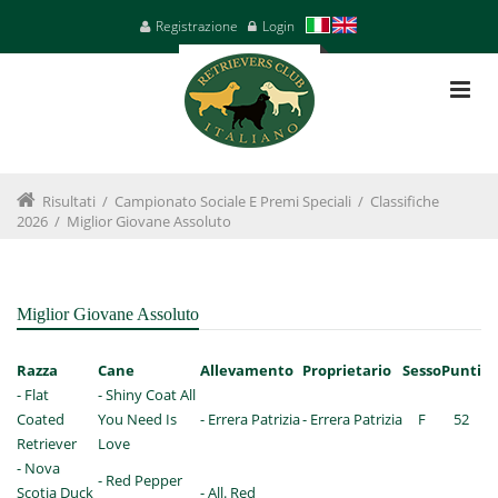
Registrazione
Login
Risultati
/
Campionato Sociale E Premi Speciali
/
Classifiche
2026
/
Miglior Giovane Assoluto
Miglior Giovane Assoluto
Razza
Cane
Allevamento
Proprietario
Sesso
Punti
- Flat
- Shiny Coat All
Coated
You Need Is
- Errera Patrizia
- Errera Patrizia
F
52
Retriever
Love
- Nova
- Red Pepper
Scotia Duck
- All. Red