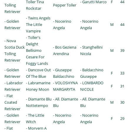
Toller Tina
- Garutti Marco
F
44
Tolling
Pepper Toller
Rockstar
Retriever
- Twins Angels
- Golden
- Nocerino
- Nocerino
The Little
M
44
Retriever
Angela
Angela
Vampire
- Toller's
- Nova
Delight
Scotia Duck
- Bos Geziena
- Stanghellini
Bellisimo
M
39
Tolling
Arendina
Nicola
Cesare For
Retriever
Foggy Lands
- Golden
- Dancove Out
- Giuseppe
- Baldacchino
F
33
Retriever
Of The Blue
Baldacchino
Giuseppe
- Labrador
- Labramarine
- VOLOSHYNA
- LOMBARDO
F
31
Retriever
Honey Moon
MARGARYTA
NICOLE
- Flat
- Diamante Blu
- All. Diamante
- All. Diamante
Coated
M
30
Nottetempo
Blu
Blu
Retriever
- Golden
- The Little
- Nocerino
- Nocerino
F
29
Retriever
Witch
Angela
Angela
- Flat
- Morvern A