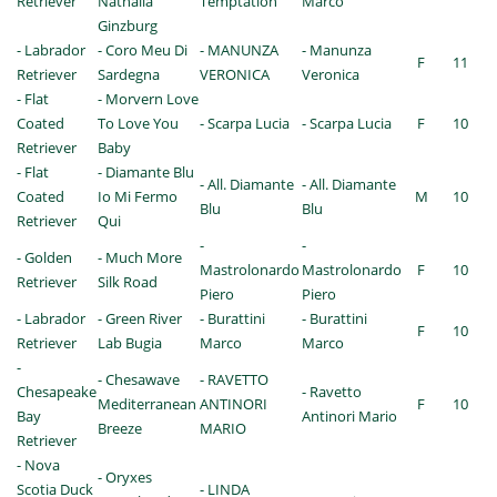
Retriever
Nathalia
Temptation
Marco
Ginzburg
- Labrador
- Coro Meu Di
- MANUNZA
- Manunza
F
11
Retriever
Sardegna
VERONICA
Veronica
- Flat
- Morvern Love
Coated
To Love You
- Scarpa Lucia
- Scarpa Lucia
F
10
Retriever
Baby
- Flat
- Diamante Blu
- All. Diamante
- All. Diamante
Coated
Io Mi Fermo
M
10
Blu
Blu
Retriever
Qui
-
-
- Golden
- Much More
Mastrolonardo
Mastrolonardo
F
10
Retriever
Silk Road
Piero
Piero
- Labrador
- Green River
- Burattini
- Burattini
F
10
Retriever
Lab Bugia
Marco
Marco
-
- Chesawave
- RAVETTO
Chesapeake
- Ravetto
Mediterranean
ANTINORI
F
10
Bay
Antinori Mario
Breeze
MARIO
Retriever
- Nova
- Oryxes
Scotia Duck
- LINDA