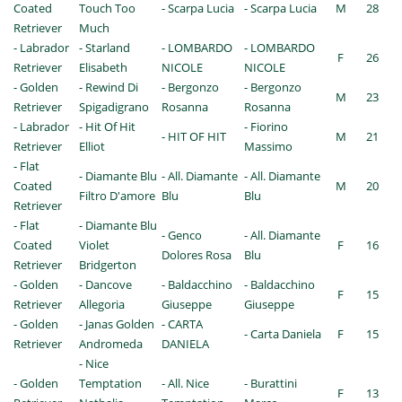
Coated
Touch Too
- Scarpa Lucia
- Scarpa Lucia
M
28
Retriever
Much
- Labrador
- Starland
- LOMBARDO
- LOMBARDO
F
26
Retriever
Elisabeth
NICOLE
NICOLE
- Golden
- Rewind Di
- Bergonzo
- Bergonzo
M
23
Retriever
Spigadigrano
Rosanna
Rosanna
- Labrador
- Hit Of Hit
- Fiorino
- HIT OF HIT
M
21
Retriever
Elliot
Massimo
- Flat
- Diamante Blu
- All. Diamante
- All. Diamante
Coated
M
20
Filtro D'amore
Blu
Blu
Retriever
- Flat
- Diamante Blu
- Genco
- All. Diamante
Coated
Violet
F
16
Dolores Rosa
Blu
Retriever
Bridgerton
- Golden
- Dancove
- Baldacchino
- Baldacchino
F
15
Retriever
Allegoria
Giuseppe
Giuseppe
- Golden
- Janas Golden
- CARTA
- Carta Daniela
F
15
Retriever
Andromeda
DANIELA
- Nice
- Golden
Temptation
- All. Nice
- Burattini
F
13