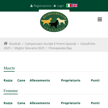
Registrazione
Login
Risultati
/
Campionato Sociale E Premi Speciali
/
Classifiche
2025
/
Miglior Giovane 2025
/
Chesapeake Bay
Maschi
Razza
Cane
Allevamento
Proprietario
Punti
Femmine
Razza
Cane
Allevamento
Proprietario
Punti