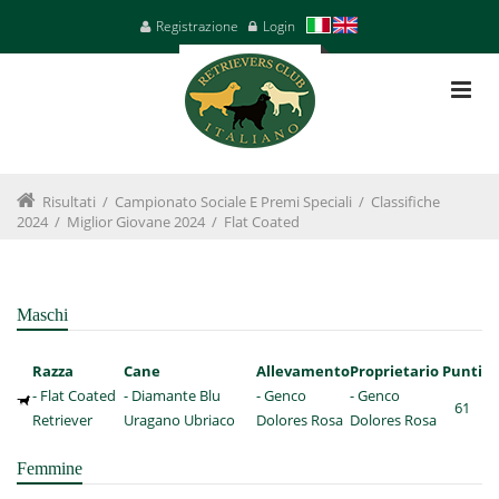
Registrazione
Login
Risultati
/
Campionato Sociale E Premi Speciali
/
Classifiche
2024
/
Miglior Giovane 2024
/
Flat Coated
Maschi
Razza
Cane
Allevamento
Proprietario
Punti
- Flat Coated
- Diamante Blu
- Genco
- Genco
61
Retriever
Uragano Ubriaco
Dolores Rosa
Dolores Rosa
Femmine