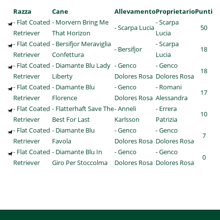
Razza
Cane
Allevamento
Proprietario
Punti
- Flat Coated
- Morvern Bring Me
- Scarpa
- Scarpa Lucia
50
Retriever
That Horizon
Lucia
- Flat Coated
- Bersifjor Meraviglia
- Scarpa
- Bersifjor
18
Retriever
Confettura
Lucia
- Flat Coated
- Diamante Blu Lady
- Genco
- Genco
18
Retriever
Liberty
Dolores Rosa
Dolores Rosa
- Flat Coated
- Diamante Blu
- Genco
- Romani
17
Retriever
Florence
Dolores Rosa
Alessandra
- Flat Coated
- Flatterhaft Save The
- Anneli
- Errera
10
Retriever
Best For Last
Karlsson
Patrizia
- Flat Coated
- Diamante Blu
- Genco
- Genco
7
Retriever
Favola
Dolores Rosa
Dolores Rosa
- Flat Coated
- Diamante Blu In
- Genco
- Genco
0
Retriever
Giro Per Stoccolma
Dolores Rosa
Dolores Rosa