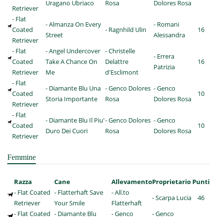
Uragano Ubriaco
Rosa
Dolores Rosa
Retriever
- Flat
- Almanza On Every
- Romani
Coated
- Ragnhild Ulin
16
Street
Alessandra
Retriever
- Flat
- Angel Undercover
- Christelle
- Errera
Coated
Take A Chance On
Delattre
16
Patrizia
Retriever
Me
d'Esclimont
- Flat
- Diamante Blu Una
- Genco Dolores
- Genco
Coated
10
Storia Importante
Rosa
Dolores Rosa
Retriever
- Flat
- Diamante Blu Il Piu'
- Genco Dolores
- Genco
Coated
10
Duro Dei Cuori
Rosa
Dolores Rosa
Retriever
Femmine
Razza
Cane
Allevamento
Proprietario
Punti
- Flat Coated
- Flatterhaft Save
- All.to
- Scarpa Lucia
46
Retriever
Your Smile
Flatterhaft
- Flat Coated
- Diamante Blu
- Genco
- Genco