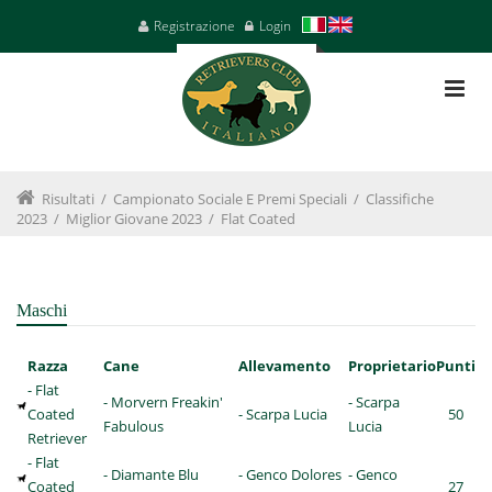
Registrazione
Login
Risultati
/
Campionato Sociale E Premi Speciali
/
Classifiche
2023
/
Miglior Giovane 2023
/
Flat Coated
Maschi
Razza
Cane
Allevamento
Proprietario
Punti
- Flat
- Morvern Freakin'
- Scarpa
Coated
- Scarpa Lucia
50
Fabulous
Lucia
Retriever
- Flat
- Diamante Blu
- Genco Dolores
- Genco
Coated
27