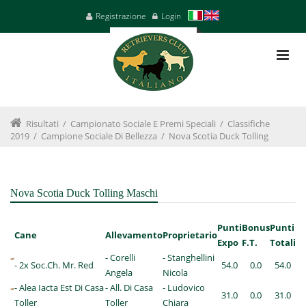
Registrazione
Login
Risultati
/
Campionato Sociale E Premi Speciali
/
Classifiche
2019
/
Campione Sociale Di Bellezza
/
Nova Scotia Duck Tolling
Nova Scotia Duck Tolling Maschi
Punti
Bonus
Punti
Cane
Allevamento
Proprietario
Expo
F.T.
Totali
- Corelli
- Stanghellini
- 2x Soc.Ch. Mr. Red
54.0
0.0
54.0
Angela
Nicola
- Alea Iacta Est Di Casa
- All. Di Casa
- Ludovico
31.0
0.0
31.0
Toller
Toller
Chiara