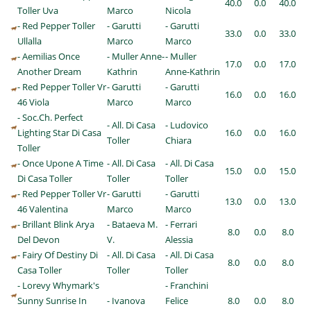
40.0
0.0
40.0
Toller Uva
Marco
Nicola
- Red Pepper Toller
- Garutti
- Garutti
33.0
0.0
33.0
Ullalla
Marco
Marco
- Aemilias Once
- Muller Anne-
- Muller
17.0
0.0
17.0
Another Dream
Kathrin
Anne-Kathrin
- Red Pepper Toller Vr
- Garutti
- Garutti
16.0
0.0
16.0
46 Viola
Marco
Marco
- Soc.Ch. Perfect
- All. Di Casa
- Ludovico
Lighting Star Di Casa
16.0
0.0
16.0
Toller
Chiara
Toller
- Once Upone A Time
- All. Di Casa
- All. Di Casa
15.0
0.0
15.0
Di Casa Toller
Toller
Toller
- Red Pepper Toller Vr
- Garutti
- Garutti
13.0
0.0
13.0
46 Valentina
Marco
Marco
- Brillant Blink Arya
- Bataeva M.
- Ferrari
8.0
0.0
8.0
Del Devon
V.
Alessia
- Fairy Of Destiny Di
- All. Di Casa
- All. Di Casa
8.0
0.0
8.0
Casa Toller
Toller
Toller
- Lorevy Whymark's
- Franchini
Sunny Sunrise In
- Ivanova
Felice
8.0
0.0
8.0