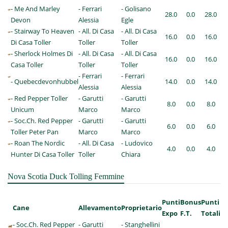
- Me And Marley
- Ferrari
- Golisano
28.0
0.0
28.0
Devon
Alessia
Egle
- Stairway To Heaven
- All. Di Casa
- All. Di Casa
16.0
0.0
16.0
Di Casa Toller
Toller
Toller
- Sherlock Holmes Di
- All. Di Casa
- All. Di Casa
16.0
0.0
16.0
Casa Toller
Toller
Toller
- Ferrari
- Ferrari
- Quebecdevonhubbel
14.0
0.0
14.0
Alessia
Alessia
- Red Pepper Toller
- Garutti
- Garutti
8.0
0.0
8.0
Unicum
Marco
Marco
- Soc.Ch. Red Pepper
- Garutti
- Garutti
6.0
0.0
6.0
Toller Peter Pan
Marco
Marco
- Roan The Nordic
- All. Di Casa
- Ludovico
4.0
0.0
4.0
Hunter Di Casa Toller
Toller
Chiara
Nova Scotia Duck Tolling Femmine
Punti
Bonus
Punti
Cane
Allevamento
Proprietario
Expo
F.T.
Totali
- Soc.Ch. Red Pepper
- Garutti
- Stanghellini