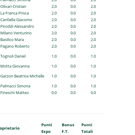
 Olivari Cristian
2.0
0.0
2.0
 La Franca Prisca
2.0
0.0
2.0
 Canfailla Giacomo
2.0
0.0
2.0
 Piroddi Alessandro
2.0
0.0
2.0
 Milano Venturino
2.0
0.0
2.0
 Basilico Mara
2.0
0.0
2.0
- Pagano Roberto
2.0
0.0
2.0
 Tognoli Daniel
1.0
0.0
1.0
- Motta Giovanna
1.0
0.0
1.0
 Garzon Beatrice Michelle
1.0
0.0
1.0
 Palmacci Simona
1.0
0.0
1.0
 Fineschi Matteo
0.0
0.0
0.0
Punti
Bonus
Punti
oprietario
Expo
F.T.
Totali