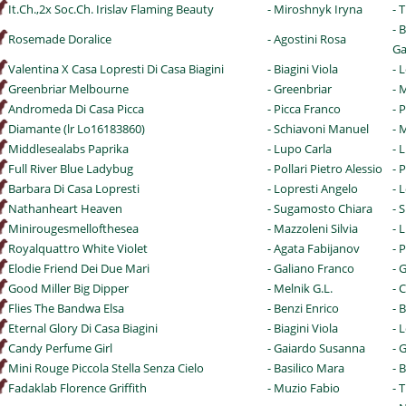
It.Ch.,2x Soc.Ch. Irislav Flaming Beauty
- Miroshnyk Iryna
- 
- 
Rosemade Doralice
- Agostini Rosa
Ga
Valentina X Casa Lopresti Di Casa Biagini
- Biagini Viola
- 
Greenbriar Melbourne
- Greenbriar
- 
Andromeda Di Casa Picca
- Picca Franco
- 
Diamante (lr Lo16183860)
- Schiavoni Manuel
- 
Middlesealabs Paprika
- Lupo Carla
- 
Full River Blue Ladybug
- Pollari Pietro Alessio
- 
Barbara Di Casa Lopresti
- Lopresti Angelo
- 
Nathanheart Heaven
- Sugamosto Chiara
- 
Minirougesmellofthesea
- Mazzoleni Silvia
- 
Royalquattro White Violet
- Agata Fabijanov
- 
Elodie Friend Dei Due Mari
- Galiano Franco
- 
Good Miller Big Dipper
- Melnik G.L.
- 
Flies The Bandwa Elsa
- Benzi Enrico
- 
Eternal Glory Di Casa Biagini
- Biagini Viola
- 
Candy Perfume Girl
- Gaiardo Susanna
- 
Mini Rouge Piccola Stella Senza Cielo
- Basilico Mara
- 
Fadaklab Florence Griffith
- Muzio Fabio
- 