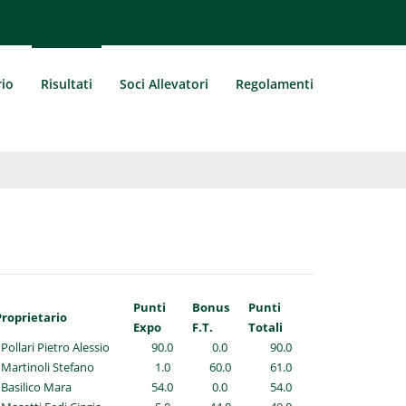
rio
Risultati
Soci Allevatori
Regolamenti
Punti
Bonus
Punti
Proprietario
Expo
F.T.
Totali
 Pollari Pietro Alessio
90.0
0.0
90.0
 Martinoli Stefano
1.0
60.0
61.0
 Basilico Mara
54.0
0.0
54.0