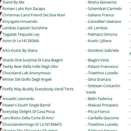
Stand By Me
- Motta Giovanna
Romeo Labs Ron Zacapa
- Schembari Carmelo
Christmas Carol Friend Dei Due Mari
- Galiano Franco
-
Emysgate Innuendo
- Cancellieri Gaetano
-
Lembas Captain Sunshine
- All. Lembas
-
Taigalab Tequuila Ley
- Palmacci Simona
-
Astor (lr Lo14128264)
- Kostic Ljiliana
-
-
Artù Kostic By Diana
- Dordevic Gabriela
Oracle One Surprise Di Casa Biagini
- Biagini Viola
-
Teddy Bear Della Valle Degli Olivi
- Palazzi Francesca
-
Chocoland Lab Anonymous
- Traettino Luisella
-
Winter Del Golfo Degli Angeli
- Gina Granara
-
- Siretean Costantin
Firefly Way Buddy Everybody Verdi Terre
-
Vasile
Anuedis Leonardo
- Bidin Federica
-
Flower's South Single Barrel
- Malvasi Prospero
Everyday Delight Di Casa Picca
- Picca Franco
-
Lancillotto Della Corte Di Artu'
- Canfailla Giacomo
-
Chocolandomingo (lr Lo16130447)
- Traettino Luisella
-
Chester The Chocolate Charmer
- Palmacci Simona
-