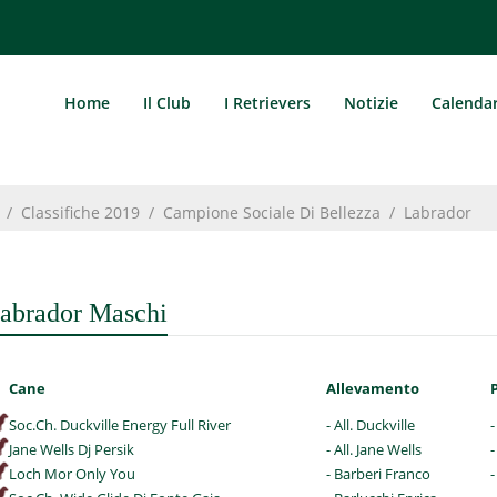
Home
Il Club
I Retrievers
Notizie
Calenda
/
Classifiche 2019
/
Campione Sociale Di Bellezza
/
Labrador
abrador Maschi
Cane
Allevamento
Soc.Ch. Duckville Energy Full River
- All. Duckville
-
Jane Wells Dj Persik
- All. Jane Wells
-
Loch Mor Only You
- Barberi Franco
-