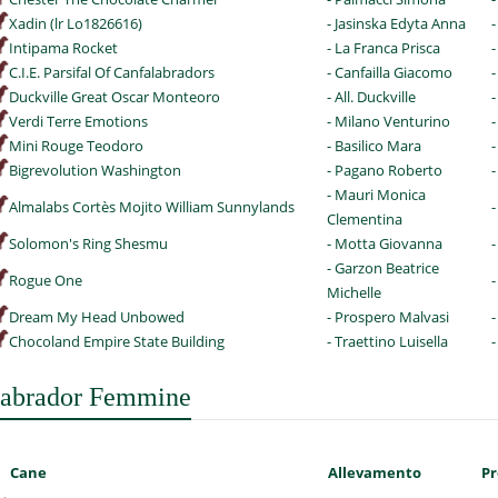
Xadin (lr Lo1826616)
- Jasinska Edyta Anna
-
Intipama Rocket
- La Franca Prisca
-
C.I.E. Parsifal Of Canfalabradors
- Canfailla Giacomo
-
Duckville Great Oscar Monteoro
- All. Duckville
-
Verdi Terre Emotions
- Milano Venturino
-
Mini Rouge Teodoro
- Basilico Mara
-
Bigrevolution Washington
- Pagano Roberto
- Mauri Monica
Almalabs Cortès Mojito William Sunnylands
-
Clementina
Solomon's Ring Shesmu
- Motta Giovanna
- Garzon Beatrice
Rogue One
-
Michelle
Dream My Head Unbowed
- Prospero Malvasi
-
Chocoland Empire State Building
- Traettino Luisella
-
abrador Femmine
Cane
Allevamento
Pr