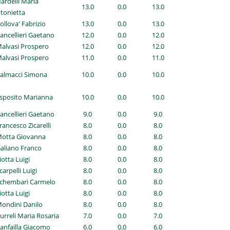
Nardelli Maria
13.0
0.0
13.0
tonietta
Collova' Fabrizio
13.0
0.0
13.0
Cancellieri Gaetano
12.0
0.0
12.0
Malvasi Prospero
12.0
0.0
12.0
Malvasi Prospero
11.0
0.0
11.0
Palmacci Simona
10.0
0.0
10.0
Esposito Marianna
10.0
0.0
10.0
Cancellieri Gaetano
9.0
0.0
9.0
Francesco Zicarelli
8.0
0.0
8.0
Motta Giovanna
8.0
0.0
8.0
Galiano Franco
8.0
0.0
8.0
Liotta Luigi
8.0
0.0
8.0
carpelli Luigi
8.0
0.0
8.0
Schembari Carmelo
8.0
0.0
8.0
Liotta Luigi
8.0
0.0
8.0
Mondini Danilo
8.0
0.0
8.0
Curreli Maria Rosaria
7.0
0.0
7.0
Canfailla Giacomo
6.0
0.0
6.0