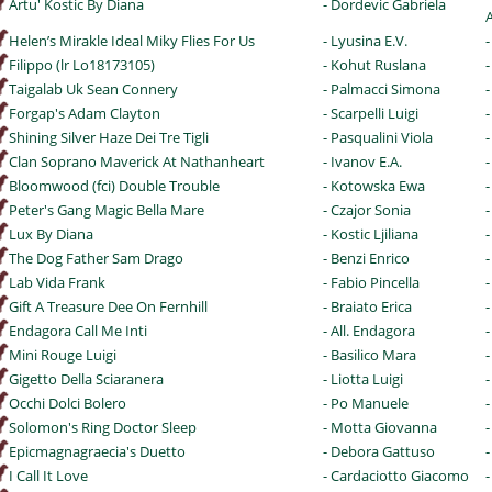
Artu' Kostic By Diana
- Dordevic Gabriela
Helen’s Mirakle Ideal Miky Flies For Us
- Lyusina E.V.
-
Filippo (lr Lo18173105)
- Kohut Ruslana
-
Taigalab Uk Sean Connery
- Palmacci Simona
-
Forgap's Adam Clayton
- Scarpelli Luigi
-
Shining Silver Haze Dei Tre Tigli
- Pasqualini Viola
-
Clan Soprano Maverick At Nathanheart
- Ivanov E.A.
Bloomwood (fci) Double Trouble
- Kotowska Ewa
Peter's Gang Magic Bella Mare
- Czajor Sonia
Lux By Diana
- Kostic Ljiliana
-
The Dog Father Sam Drago
- Benzi Enrico
-
Lab Vida Frank
- Fabio Pincella
-
Gift A Treasure Dee On Fernhill
- Braiato Erica
-
Endagora Call Me Inti
- All. Endagora
-
Mini Rouge Luigi
- Basilico Mara
-
Gigetto Della Sciaranera
- Liotta Luigi
-
Occhi Dolci Bolero
- Po Manuele
-
Solomon's Ring Doctor Sleep
- Motta Giovanna
Epicmagnagraecia's Duetto
- Debora Gattuso
-
I Call It Love
- Cardaciotto Giacomo
-