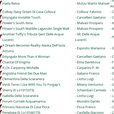
- 
Hada Reina
- Mutzu Martis Manuel
An
Colbay Daisy Green Di Casa Collova'
- Collova' Fabrizio
- 
Emysgate Invisible Touch
- Cancellieri Gaetano
- 
Flower's South Nina
- Malvasi Prospero
- 
Flower's South Matilde Lagavulin Single Malt
- Malvasi Prospero
- 
Another Toffy's Tribute Gem Delle Acque
- All. Delle Acque
- 
Lucenti
Lucenti
A Dream Becomes Reality Alaska Dell'isola
- Esposito Marianna
- 
Azzurra
Emysgate More Than A Woman
- Cancellieri Gaetano
- 
Chantal Of Enigma
- Elina Davletova
- 
It.Ch. Carpenny Michelle
- Carpanini P. M.
- 
Angiolina Friend Dei Due Mari
- Galiano Franco
- 
Clementina Della Sciaranera
- Liotta Luigi
- 
Verdi Terre I Live With You To Forgap's
- Milano Venturino
- S
Sherry (lr Lo1915373)
- Schembari Carmelo
- 
Isabella Della Sciaranera
- Liotta Luigi
- 
Forum Cornelii Acquamarina
- Mondini Danilo
- 
Princess Nausicaa Di Casa Picca
- Picca Franco
- 
Penelope (lr Lo13166173)
- Canfailla Giacomo
- 