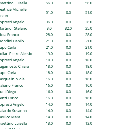
Traettino Luisella
56.0
0.0
56.0
Beatrice Michelle
51.0
0.0
51.0
rzon
Lopresti Angelo
36.0
0.0
36.0
Martinoli Stefano
3.0
32.0
35.0
Picca Franco
28.0
0.0
28.0
Mondini Danilo
21.0
0.0
21.0
Lupo Carla
21.0
0.0
21.0
Pollari Pietro Alessio
19.0
0.0
19.0
Lopresti Angelo
18.0
0.0
18.0
Sugamosto Chiara
18.0
0.0
18.0
Lupo Carla
18.0
0.0
18.0
Pasqualini Viola
16.0
0.0
16.0
Galiano Franco
16.0
0.0
16.0
Cuni Diego
16.0
0.0
16.0
Benzi Enrico
16.0
0.0
16.0
Lopresti Angelo
14.0
0.0
14.0
Gaiardo Susanna
14.0
0.0
14.0
Basilico Mara
14.0
0.0
14.0
Traettino Luisella
13.0
0.0
13.0