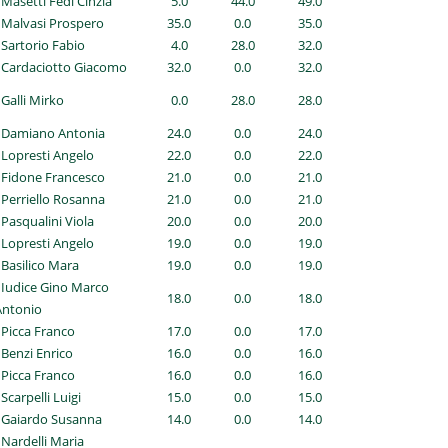
 Masetti Fedi Cinzia
5.0
44.0
49.0
 Malvasi Prospero
35.0
0.0
35.0
 Sartorio Fabio
4.0
28.0
32.0
 Cardaciotto Giacomo
32.0
0.0
32.0
 Galli Mirko
0.0
28.0
28.0
- Damiano Antonia
24.0
0.0
24.0
 Lopresti Angelo
22.0
0.0
22.0
 Fidone Francesco
21.0
0.0
21.0
 Perriello Rosanna
21.0
0.0
21.0
 Pasqualini Viola
20.0
0.0
20.0
 Lopresti Angelo
19.0
0.0
19.0
 Basilico Mara
19.0
0.0
19.0
 Iudice Gino Marco
18.0
0.0
18.0
Antonio
 Picca Franco
17.0
0.0
17.0
 Benzi Enrico
16.0
0.0
16.0
 Picca Franco
16.0
0.0
16.0
 Scarpelli Luigi
15.0
0.0
15.0
 Gaiardo Susanna
14.0
0.0
14.0
 Nardelli Maria