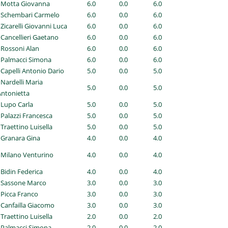
- Motta Giovanna
6.0
0.0
6.0
- Schembari Carmelo
6.0
0.0
6.0
 Zicarelli Giovanni Luca
6.0
0.0
6.0
 Cancellieri Gaetano
6.0
0.0
6.0
 Rossoni Alan
6.0
0.0
6.0
 Palmacci Simona
6.0
0.0
6.0
 Capelli Antonio Dario
5.0
0.0
5.0
 Nardelli Maria
5.0
0.0
5.0
Antonietta
 Lupo Carla
5.0
0.0
5.0
 Palazzi Francesca
5.0
0.0
5.0
 Traettino Luisella
5.0
0.0
5.0
 Granara Gina
4.0
0.0
4.0
 Milano Venturino
4.0
0.0
4.0
 Bidin Federica
4.0
0.0
4.0
- Sassone Marco
3.0
0.0
3.0
 Picca Franco
3.0
0.0
3.0
 Canfailla Giacomo
3.0
0.0
3.0
 Traettino Luisella
2.0
0.0
2.0
 Palmacci Simona
2.0
0.0
2.0