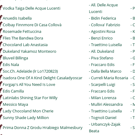
- All. Delle Acque
Vodka Taiga Delle Acque Lucenti
- 
Lucenti
Anuedis Isabella
- Bidin Federica
- 
Colbay Finnmore Di Casa Collovà
- Collova' Fabrizio
- 
Rosemade Fettuccina
- Agostini Rosa
- 
Flies The Bandwa Dora
- Benzi Enrico
- 
Chocoland Lab Anastasia
- Traettino Luisella
- 
Dukeland Yakamoz Monteoro
- All. Dukeland
- 
Bluveil Billinga
- Piva Stefano
- 
Edis Nala
- Fraccaro Edis
- 
Soc.Ch. Adelaide (lr Lo1720823)
- Dalla Bella Marco
- 
Isadora One Of A Kind Delight Casaladyoscar
- Curreli Maria Rosaria
- 
Forgap's All You Need Is Love
- Scarpelli Luigi
- S
Edis Camilla
- Fraccaro Edis
- 
Latinlabs Shining Star For Willy
- Milan Lorenza
- 
Messico Maya
- Mulliri Alessandra
- 
Lady Chocoland Mon Cherie
- Traettino Luisella
- 
Sunny Shade Lady Million
- Tognoli Daniel
- 
- Urbanczyk-Zajak
Prima Donna Z Grodu Hrabiego Malmesbury
- 
Beata