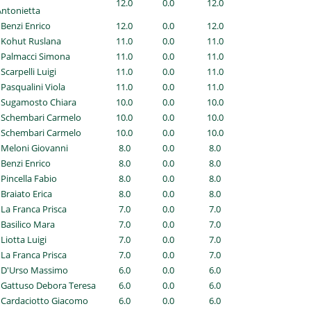
12.0
0.0
12.0
Antonietta
 Benzi Enrico
12.0
0.0
12.0
 Kohut Ruslana
11.0
0.0
11.0
 Palmacci Simona
11.0
0.0
11.0
 Scarpelli Luigi
11.0
0.0
11.0
 Pasqualini Viola
11.0
0.0
11.0
- Sugamosto Chiara
10.0
0.0
10.0
- Schembari Carmelo
10.0
0.0
10.0
- Schembari Carmelo
10.0
0.0
10.0
 Meloni Giovanni
8.0
0.0
8.0
 Benzi Enrico
8.0
0.0
8.0
 Pincella Fabio
8.0
0.0
8.0
 Braiato Erica
8.0
0.0
8.0
 La Franca Prisca
7.0
0.0
7.0
 Basilico Mara
7.0
0.0
7.0
 Liotta Luigi
7.0
0.0
7.0
 La Franca Prisca
7.0
0.0
7.0
- D'Urso Massimo
6.0
0.0
6.0
 Gattuso Debora Teresa
6.0
0.0
6.0
 Cardaciotto Giacomo
6.0
0.0
6.0