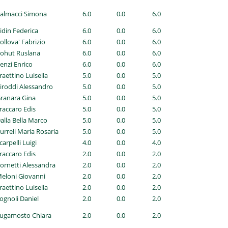
Palmacci Simona
6.0
0.0
6.0
Bidin Federica
6.0
0.0
6.0
Collova' Fabrizio
6.0
0.0
6.0
Kohut Ruslana
6.0
0.0
6.0
Benzi Enrico
6.0
0.0
6.0
Traettino Luisella
5.0
0.0
5.0
Piroddi Alessandro
5.0
0.0
5.0
Granara Gina
5.0
0.0
5.0
Fraccaro Edis
5.0
0.0
5.0
Dalla Bella Marco
5.0
0.0
5.0
Curreli Maria Rosaria
5.0
0.0
5.0
carpelli Luigi
4.0
0.0
4.0
Fraccaro Edis
2.0
0.0
2.0
Cornetti Alessandra
2.0
0.0
2.0
Meloni Giovanni
2.0
0.0
2.0
Traettino Luisella
2.0
0.0
2.0
Tognoli Daniel
2.0
0.0
2.0
Sugamosto Chiara
2.0
0.0
2.0