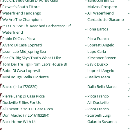
Soc.Ch. Wide Glide Di Fonte Gaia
- Barlucchi Enrica
-
Flower's South Ettore
- Malvasi Prospero
-
Waterfriend Fandango
- All. Waterfriend
-
We Are The Champions
- Cardaciotto Giacomo
-
It.Ft.Ch.,Soc.Ch. Reedbed Barbaresco Of
- Ilona Bartos
-
Waterfriend
Pablo Di Casa Picca
- Picca Franco
Alvaro Di Casa Lopresti
- Lopresti Angelo
-
Jason Lab Mid_spring Sea
- Lupo Carla
-
Soc.Ch. Big Skys That's What I Like
- Kirschner Steven
-
Tom Dei Tre Tigli From Lab's House Bl
- Savic Dusko
-
Bobo Di Casa Lopresti
- Lopresti Angelo
-
Mini Rouge Stella D'oriente
- Basilico Mara
-
-
Bacco (lr Lo1720820)
- Dalla Bella Marco
Pierre Lang Di Casa Picca
- Picca Franco
-
Duckville E-flies For Us
- All. Duckville
-
All I Want Is You Di Casa Picca
- Picca Franco
-
Don Macho (lr Lo16183294)
- Scarpelli Luigi
-
Back Home With Us
- Gaiardo Susanna
-
-