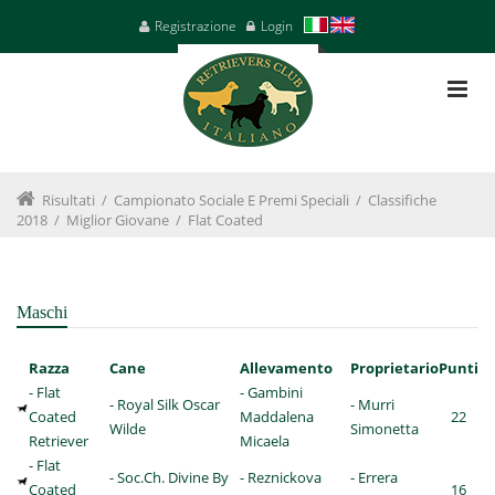
Registrazione
Login
Risultati
/
Campionato Sociale E Premi Speciali
/
Classifiche
2018
/
Miglior Giovane
/
Flat Coated
Maschi
Razza
Cane
Allevamento
Proprietario
Punti
- Flat
- Gambini
- Royal Silk Oscar
- Murri
Coated
Maddalena
22
Wilde
Simonetta
Retriever
Micaela
- Flat
- Soc.Ch. Divine By
- Reznickova
- Errera
Coated
16