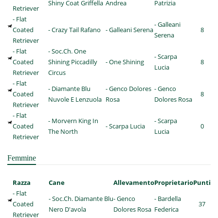
Shiny Coat Griffella
Andrea
Patrizia
Retriever
- Flat
- Galleani
Coated
- Crazy Tail Rafano
- Galleani Serena
8
Serena
Retriever
- Flat
- Soc.Ch. One
- Scarpa
Coated
Shining Piccadilly
- One Shining
8
Lucia
Retriever
Circus
- Flat
- Diamante Blu
- Genco Dolores
- Genco
Coated
8
Nuvole E Lenzuola
Rosa
Dolores Rosa
Retriever
- Flat
- Morvern King In
- Scarpa
Coated
- Scarpa Lucia
0
The North
Lucia
Retriever
Femmine
Razza
Cane
Allevamento
Proprietario
Punti
- Flat
- Soc.Ch. Diamante Blu
- Genco
- Bardella
Coated
37
Nero D'avola
Dolores Rosa
Federica
Retriever