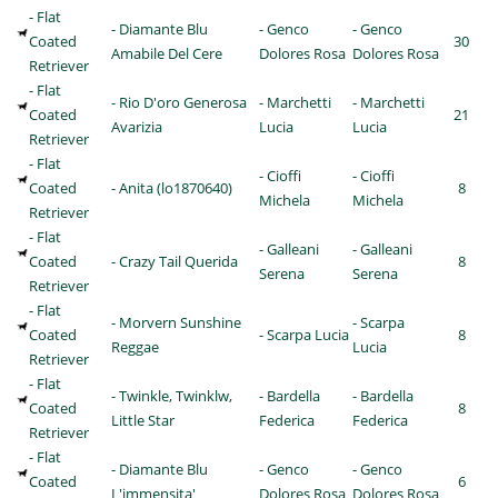
- Flat
- Diamante Blu
- Genco
- Genco
Coated
30
Amabile Del Cere
Dolores Rosa
Dolores Rosa
Retriever
- Flat
- Rio D'oro Generosa
- Marchetti
- Marchetti
Coated
21
Avarizia
Lucia
Lucia
Retriever
- Flat
- Cioffi
- Cioffi
Coated
- Anita (lo1870640)
8
Michela
Michela
Retriever
- Flat
- Galleani
- Galleani
Coated
- Crazy Tail Querida
8
Serena
Serena
Retriever
- Flat
- Morvern Sunshine
- Scarpa
Coated
- Scarpa Lucia
8
Reggae
Lucia
Retriever
- Flat
- Twinkle, Twinklw,
- Bardella
- Bardella
Coated
8
Little Star
Federica
Federica
Retriever
- Flat
- Diamante Blu
- Genco
- Genco
Coated
6
L'immensita'
Dolores Rosa
Dolores Rosa